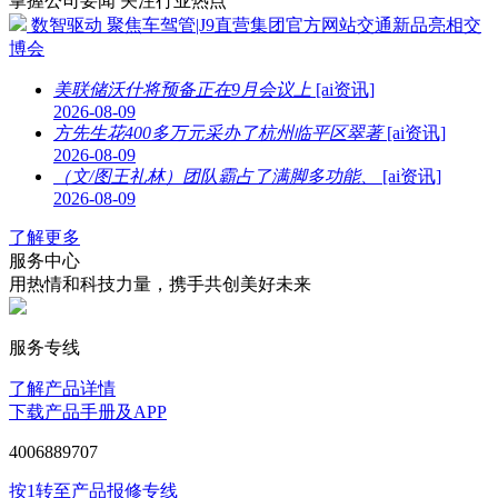
掌握公司要闻 关注行业热点
数智驱动 聚焦车驾管|J9直营集团官方网站交通新品亮相交
博会
美联储沃什将预备正在9月会议上
[ai资讯]
2026-08-09
方先生花400多万元采办了杭州临平区翠著
[ai资讯]
2026-08-09
（文/图王礼林）团队霸占了满脚多功能、
[ai资讯]
2026-08-09
了解更多
服务中心
用热情和科技力量，携手共创美好未来
服务专线
了解产品详情
下载产品手册及APP
4006889707
按1转至产品报修专线