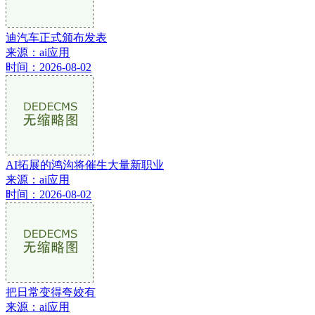
迪汽车正式颁布发表
来源：ai应用
时间：2026-08-02
AI拓展的鸿沟将催生大量新职业
来源：ai应用
时间：2026-08-02
把日常变得夸姣有
来源：ai应用