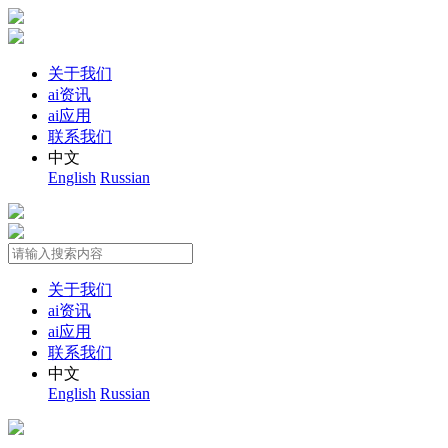
关于我们
ai资讯
ai应用
联系我们
中文
English
Russian
关于我们
ai资讯
ai应用
联系我们
中文
English
Russian