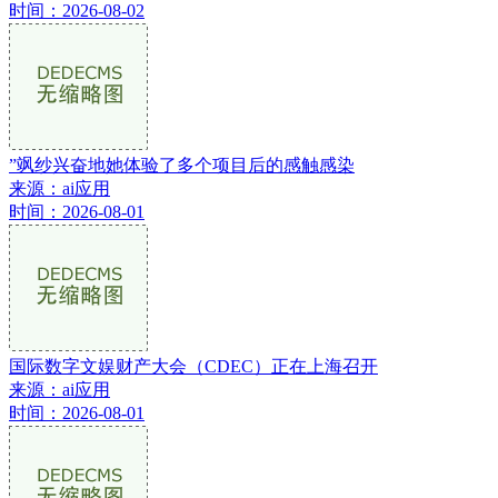
时间：2026-08-02
”飒纱兴奋地她体验了多个项目后的感触感染
来源：ai应用
时间：2026-08-01
国际数字文娱财产大会（CDEC）正在上海召开
来源：ai应用
时间：2026-08-01