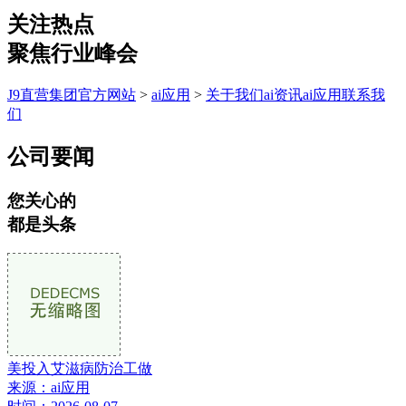
关注热点
聚焦行业峰会
J9直营集团官方网站
>
ai应用
>
关于我们
ai资讯
ai应用
联系我
们
公司要闻
您关心的
都是头条
美投入艾滋病防治工做
来源：ai应用