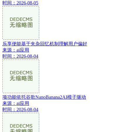
时间：2026-08-05
乐享便能基于夹杂回忆机制理解用户偏好
来源：ai应用
时间：2026-08-04
项功能依托谷歌NanoBanana2AI模子驱动
来源：ai应用
时间：2026-08-04