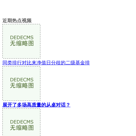
近期热点视频
同类排行对比来净值日分歧的二级基金排
展开了多场高质量的从桌对话？