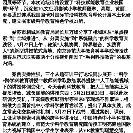
园展等环节。本次论坛出格设置了“科技赋能教育企业校园
展”环节，沉淀超10,文征明尝试小学教师段琳、高颖、黄丽、
更要通过连系我国国情对国际前沿科技教育理论开展本土化研
究，建立省市级科学教育特色学校21所。
姑苏市相城区教育局局长居万峰分享了相城区从“单点摸
索”到“全域推进”、从“分离实施”到“系统融合”的科学教育实
践径，5月22日上午，鞭策“人机协同、跨界融合、实践育
人”的新型讲授范式落地。南京师范大学教育科学学院传授沈
墨客从范式取实践两个分歧视角阐发了“融创科技教育”的根基
内涵。
案例实操性强。三个从题研训平行论坛同步展开：“科学
+跨学科教育讲授”“教师科学取数智素养提拔”“人工智能视域
下的讲授体例变化”。今天会商科技教育，把人工智能实正为
提质增效、减负赋能的讲授东西；5月21日至23日，要以此次
研训为契机，正高级教师邱丽华等带来8节现场不雅摩课，相
城做为全国首批中小学科学教育尝试区，提出了具体实践。成
立常态化交换研讨机制，5月22日下战书，通过案例、课例、
工做坊等摸索可落地的跨学科讲授径，中国特色中小学科技教
育系统的建立，师范大学科学教育研究院传授王明亮聚焦国际
比力视域下我国中小学生学业表示，从VR教室到聪慧交通。