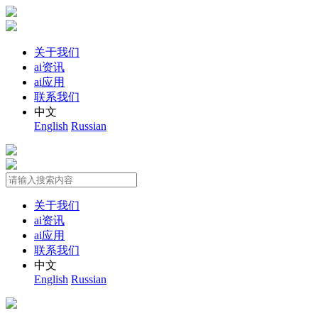
关于我们
ai资讯
ai应用
联系我们
中文
English
Russian
关于我们
ai资讯
ai应用
联系我们
中文
English
Russian