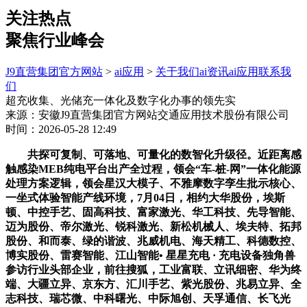
关注热点
聚焦行业峰会
J9直营集团官方网站
>
ai应用
>
关于我们
ai资讯
ai应用
联系我
们
超充收集、光储充一体化及数字化办事的领先实
来源：安徽J9直营集团官方网站交通应用技术股份有限公司
时间：2026-05-28 12:49
共探可复制、可落地、可量化的数智化升级径。近距离感
触感染MEB纯电平台出产全过程，领会“车-桩-网”一体化能源
处理方案逻辑，领会星汉大模子、不雅摩数字孪生批示核心、
一坐式体验智能产线环境，7月04日，相约大华股份，埃斯
顿、中控手艺、固高科技、富家激光、华工科技、先导智能、
迈为股份、帝尔激光、锐科激光、新松机械人、埃夫特、拓邦
股份、和而泰、绿的谐波、兆威机电、海天精工、科德数控、
博实股份、雷赛智能、江山智能• 星星充电 · 充电设备独角兽
参访行业头部企业，前往搜狐，工业富联、立讯细密、华为终
端、大疆立异、京东方、汇川手艺、紫光股份、兆易立异、全
志科技、瑞芯微、中科曙光、中际旭创、天孚通信、长飞光