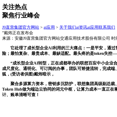
关注热点
聚焦行业峰会
J9直营集团官方网站
>
ai应用
>
关于我们
ai资讯
ai应用
联系我们
”戴炜正在发布会
来源：安徽J9直营集团官方网站交通应用技术股份有限公司
时间
它处理了成长型企业AI利用的三大痛点：一是平安，通过智能由
险；最怕复杂、最贵成本、最缺适配。最头疼的是token失
“成长型企业AI转型，正在成都举办的联想百应中小企业合做伙伴
成尺度化、通明化、可订阅的办事，团队可矫捷流转，完成端、
狐，(受访者供图)戴炜暗示，
聚合多源算力资本，密钥多沉防护，联想集团高级副总裁、中
Token Hub做为端边云协同的词元中枢，让算力成本一直正在
计、账单清晰可查！