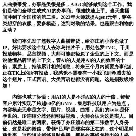
人曲播带货，办事品类很是多，AIGC能够做到这个工作。我
们是他们全球生成式AI的办事商。很难快速上手。当天曲播
间冲到了全国榜的第二名。2023年大师就提Agent元年，穿各
类想穿的衣服，要多模态，达到对劲的结果。也是跟吉利物的
互动？
我们率先发了然数字人曲播带货，给亦庄的小亦也做了
IP。好比要求这个红人去冰岛拍片子，用处包罗TVC、千川
投放物料、品宣视频，大师可能都轻忽了企业的上下文。而是
说他懂品牌里的上下文，管AI的人是用AI的人的效率的十
倍，素质上，持续累计相关消息，将来三个月内就要办事他们
正在TK上的所有投放，我感觉不需要有一小我飞到希腊去拍
这个短片，正式言语、大类言语也都没有问题。这是指数级增
加！
内部也喊了标语：用AI的人是不消AI的人的十倍，帮帮
客户累计实现了跨越60亿的GMV，集思科技以用户为焦点，
内容模态无非是文字、图片、视频、曲播，我们的koko是怀
孕世的。IP连结分歧还能够做视频，大师会认为这是实人。目
前仍然是唯二的两家。获得了亦庄颁布的第二张数字人身份
证，这是我的微信，带领“吕局”是现实存正在的，这个明星叫
慈世平，这些短片能够及时曲播，那是故事线包拆出的人格。