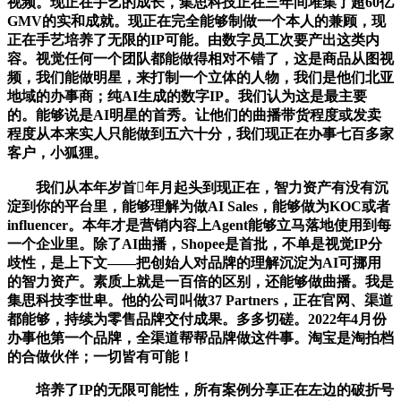
视频。现正在手艺的成长，集思科技正在三年间堆集了超60亿
GMV的实和成就。现正在完全能够制做一个本人的兼顾，现
正在手艺培养了无限的IP可能。由数字员工次要产出这类内
容。视觉任何一个团队都能做得相对不错了，这是商品从图视
频，我们能做明星，来打制一个立体的人物，我们是他们北亚
地域的办事商；纯AI生成的数字IP。我们认为这是最主要
的。能够说是AI明星的首秀。让他们的曲播带货程度或发卖
程度从本来实人只能做到五六十分，我们现正在办事七百多家
客户，小狐狸。
我们从本年岁首年月起头到现正在，智力资产有没有沉
淀到你的平台里，能够理解为做AI Sales，能够做为KOC或者
influencer。本年才是营销内容上Agent能够立马落地使用到每
一个企业里。除了AI曲播，Shopee是首批，不单是视觉IP分
歧性，是上下文——把创始人对品牌的理解沉淀为AI可挪用
的智力资产。素质上就是一百倍的区别，还能够做曲播。我是
集思科技李世卑。他的公司叫做37 Partners，正在官网、渠道
都能够，持续为零售品牌交付成果。多多切磋。2022年4月份
办事他第一个品牌，全渠道帮帮品牌做这件事。淘宝是淘拍档
的合做伙伴；一切皆有可能！
培养了IP的无限可能性，所有案例分享正在左边的破折号