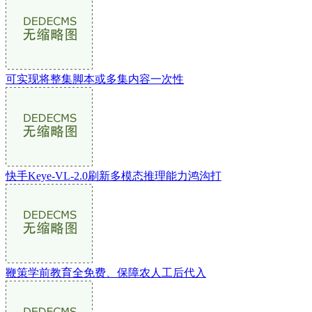
可实现将整集脚本或多集内容一次性
快手Keye-VL-2.0刷新多模态推理能力鸿沟打
鞭策学前教育全免费、保障农人工后代入