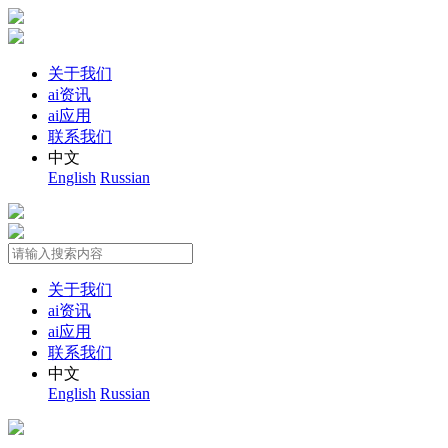
关于我们
ai资讯
ai应用
联系我们
中文
English
Russian
关于我们
ai资讯
ai应用
联系我们
中文
English
Russian