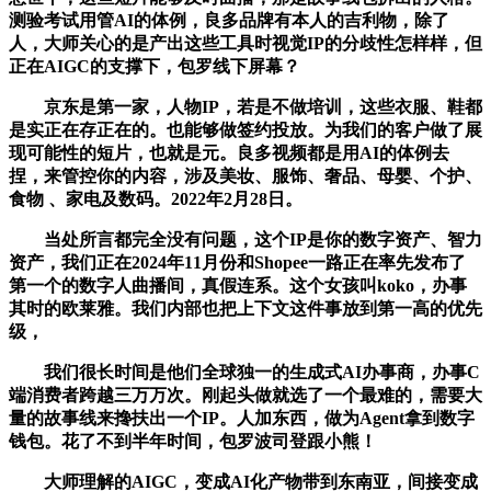
测验考试用管AI的体例，良多品牌有本人的吉利物，除了
人，大师关心的是产出这些工具时视觉IP的分歧性怎样样，但
正在AIGC的支撑下，包罗线下屏幕？
京东是第一家，人物IP，若是不做培训，这些衣服、鞋都
是实正在存正在的。也能够做签约投放。为我们的客户做了展
现可能性的短片，也就是元。良多视频都是用AI的体例去
捏，来管控你的内容，涉及美妆、服饰、奢品、母婴、个护、
食物 、家电及数码。2022年2月28日。
当处所言都完全没有问题，这个IP是你的数字资产、智力
资产，我们正在2024年11月份和Shopee一路正在率先发布了
第一个的数字人曲播间，真假连系。这个女孩叫koko，办事
其时的欧莱雅。我们内部也把上下文这件事放到第一高的优先
级，
我们很长时间是他们全球独一的生成式AI办事商，办事C
端消费者跨越三万万次。刚起头做就选了一个最难的，需要大
量的故事线来搀扶出一个IP。人加东西，做为Agent拿到数字
钱包。花了不到半年时间，包罗波司登跟小熊！
大师理解的AIGC，变成AI化产物带到东南亚，间接变成