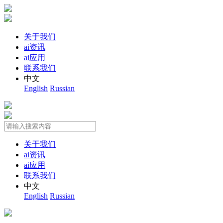
关于我们
ai资讯
ai应用
联系我们
中文
English
Russian
关于我们
ai资讯
ai应用
联系我们
中文
English
Russian