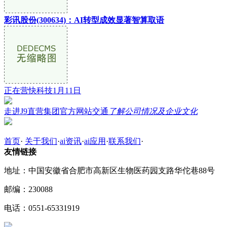
彩讯股份(300634)：AI转型成效显著智算取语
正在营快科技1月11日
走进J9直营集团官方网站交通
了解公司情况及企业文化
首页
·
关于我们
·
ai资讯
·
ai应用
·
联系我们
·
友情链接
地址：中国安徽省合肥市高新区生物医药园支路华佗巷88号
邮编：230088
电话：0551-65331919