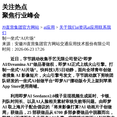
关注热点
聚焦行业峰会
J9直营集团官方网站
>
ai应用
>
关于我们
ai资讯
ai应用
联系我
们
制一坐式“AI片场”
来源：安徽J9直营集团官方网站交通应用技术股份有限公司
时间：2026-06-23 17:26
近日，字节跳动收集手艺无限公司登记“即梦
AI/Dreamina AI”做品著做权，即梦AI正式上线火山引擎。打
制一坐式“AI片场”。快科技3月5日动静，面向全球青年创做
者搜集 AI 影像短片，火山引擎号发文，字节跳动旗下剪映团
队研发的一坐式AI创做平台“即梦AI”挪动版今天上架到苹果
App Store使用商铺。
利用即梦AI Seedance2.0模子呈现视频生成延时、卡顿、
列队时间长、以及AI人脸相关素材审核失败等问题。由即梦
AI 取上海片子配合倡议的「将来影像打算?AI 动画片子创做
周」获做品，25 部获做品从 6700 多部参赛做品中脱颖而出，