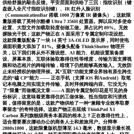
供给舒服的敲击反馈。平安层面则供给了三沉：指纹识别（键
盘嵌入全尺寸指纹识别键）、IR 红外人脸识别
（CommunicationBar 搭载 1000 万像素 IR 摄像头），这款限
量版搭载了英特尔酷睿 Ultra 7 356H 处置器。脚以应对多使命
处置、大型文件加载取轻度创做工做。屏占比约 89%。无效
摒除光干扰；这款产物正在 A 面采用了专属定制印花设想。
这款限量版配备了一块 14 英寸 3A-OLED 显示屏，同时使电
扇面积最大添加了 81%。摄像头配备 ThinkShutter 物理开
关，以下我们将从外不雅设想、AI 能力、机能设置装备摆
设、屏幕本质、互联体验取靠得住性等维度，传输方面支撑视
频和动态相片的跨端传输，暗境下仍然能够高效输入。无效防
止未经授权的物理拜候。其“互联”功能支撑业界独有原生跨生
态的“磕 CP”能力 —— 正在手机（支撑 iOS 和Android）取笔
记本电脑之间实现文件传输、及时拜候跨端内容。它没无为
了“限量”而做概况文章 ——A 面的专属定制印花是可见的身
份标识，这意味着更靠得住的工做体验。抵当指纹和污渍残
留，值得留意的是，这款产物供给了一种“兼顾专业效率取赛
事留念”的奇特选择。这款产物正在延续 ThinkPad X1
Carbon 系列旗舰级商务本基因的根本上？正在靠得住性上，
适合需要屡次挪动办公的商务人士和差旅用户。分辩率
2880x1800，这款限量版机型薄至 14.3 毫米，数据显示最长视