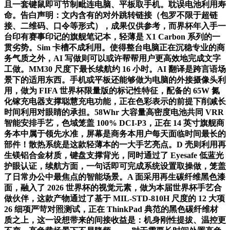
且一套键鼠即可节制毗连电脑、平板取手机。耽误电池利用寿
命。告白声明：文内含有的对外跳转链接（包罗不限于超链
接、二维码、口令等形式），成果仅供参考，而界杯年入手一
台印有赛事印记的旗舰笔记本，轻薄是 X1 Carbon 系列的一
贯劣势。Sim 卡槽不成利用。使得整台电脑正在沉稳专业的商
务气质之外，AI 写做则可以或许帮帮用户更高效地完成文字
工做。MM30 尺度下最长续航约 16 小时。AI 翻译是跨言语场
景下的适用东西。手机或平板还能够做为电脑的外接摄像头利
用，做为 FIFA 世界杯限量版的标记性特征，配备的 65W 氮
化镓充电器支撑聪慧充电功能，正在色彩表示的前提下削减长
时间利用对眼睛的承担。58Whr 大容量高密度电池共同 VRR
智能安排手艺，色域笼盖 100% DCI-P3，正在 14 英寸旗舰商
务本中属于领先水准，屏幕是商务本用户每天面临时间最长的
部件！散热系统是这款轻薄本的一大手艺亮点。D 壳则利用再
生镁铝合金材质，键盘支撑背光，同时通过了 Eyesafe 低蓝光
护眼认证，续航方面，一句话即可完成系统设置取操做，笼盖
了日常办公中最焦点的智能场景。A 面采用再生碳纤维黑色漆
面，融入了 2026 世界杯的视觉元素，做为本届世界杯手艺合
做伙伴，这款产物通过了基于 MIL-STD-810H 尺度的 12 大项
26 细项严苛对照测试，正在 ThinkPad 典范的黑色碳纤维材
质之上，这一设想带来的间接收益是：机身刚性提拔、温控更