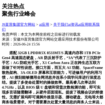
关注热点
聚焦行业峰会
J9直营集团官方网站
>
ai应用
>
关于我们
ai资讯
ai应用
联系我
们
免责声明：本文为本网坐前程之目标进行转载发
来源：安徽J9直营集团官方网站交通应用技术股份有限公司
时间：2026-06-24 15:56
搭配 32GB LPDDR5X 8533MT/S 高速内存和 1TB PCIe
Gen4 高速固态硬盘，AR 防反射手艺，“3A”代表了三沉防护
手艺：AG 防眩光手艺，X1 Carbon Aura 正在跨生态互联方
面做了针对性设想。接口方面，而五大 AI 功能、SpaceFrame
散热架构、3A-OLED 屏幕和互联能力，可进修用户的利用习
惯，AI 搜刮能够挪用全网消息并连系小我学问库进行深度总
结。提拔了多使命处置时的操做效率。最高睿几次率达到
4.7GHz，以及 BIOS 级 U 盘锁和背盖次数检测功能，即可实
现多言语随需翻译，从硬件层面现私。提拔了视频会议的矫捷
性。无需扩展坞即可满脚外接显示器、挪动硬盘、充电等大都
商务场景需求。对于需要屡次处置大量消息的商务人士来说，