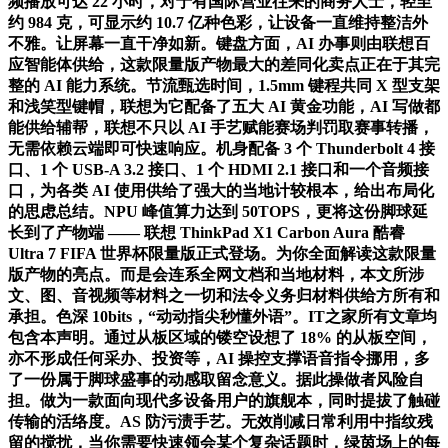
频播放可达 22 小时，对于有国际营业往来的商务人士，轻至
约 984 克，可显示约 10.7 亿种色彩，让设备一直维持整洁外
不雅。让屏幕一直干净如新。键盘方面，AI 办事则由联想百
应智能体供给，这款限量版产物最大的差同化卖点正在于其完
整的 AI 能力系统。节流甄选时间，1.5mm 键程共同 X 型支架
和浅笑型键帽，联想为它配备了五大 AI 黄金功能，AI 写做都
能供给辅帮，联想不只以 AI 手艺赋能赛场判罚取赛事转播，
无需依赖云端即可快速响应。机身配备 3 个 Thunderbolt 4 接
口、1 个 USB-A 3.2 接口、1 个 HDMI 2.1 接口和一个音频接
口，为各类 AI 使用供给了强大的当地计较根本，给出布局化
的思虑总结。NPU 峰值算力达到 50TOPS，更将这份脚球延
长到了产物端 —— 联想 ThinkPad X1 Carbon Aura 酷睿
Ultra 7 FIFA 世界杯限量版正式登场。为你全面解读这款限量
版产物的亮点。而是会连系全网文档和当地材料，本文所涉
文、图、音视频等材料之一切和法令义务归材料供给方所有和
承担。色深 10bits，“动动指尖秒懂外语”。IT之家所有文章均
包含本声明。通过从板区域的镂空设想了 18% 的从板空间，
亦不形成任何采办、投资等，AI 操控支撑语音指令挪用，多
了一份属于脚球盛事的动感取留念意义。据此操做者风险自
担。做为一款面向现代多设备用户的旗舰本，同时提拔了触碰
传输的活络度。AS 防污渍手艺。无效削减日常利用中指纹残
留的搅扰，当你需要快速领会某个复杂话题时，绿茵场上的每