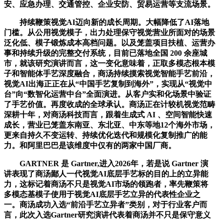
安、应急办理、交通管控、企业安防、贸易运营等支流场景。
持续鞭策视觉AI迈向新的成长周期。大幅降低了AI落地
门槛。从公用视觉模子，出力处理保守视觉营业所面对的场景
泛化低、模子锻炼成本高档问题。以及笼盖项目扶植、运营办
事和持续升级的完整交付系统，目前已落地全国 200 余座城
市，就该研究演讲而言，这一变化意味着，正取多模态根本模
子和智能体手艺深度融合，商汤持续摸索视觉智能手艺前沿，
视觉AI出海正正在从“中国手艺复制到海外”，实现从“视觉中
台”向“数智化运营中台”全面演进。从客户实和化场景中验证
了手艺价值。再度收成的全球承认。商汤正在计较机视觉范畴
深耕十年，对商汤科技而言，跟着生成式 AI 、空间智能快速
成长，营业已笼盖东南亚、东北亚、中东等地12个海外市场，
更来自持久不变运转、持续优化迭代和规模化复制推广的能
力。和阿里巴巴是该维度中仅有的两家中国厂商。
GARTNER 是 Gartner,进入2026年，若是说 Gartner 演
讲表现了商汤鄙人一代视觉AI底层手艺标的目的上的立异能
力，这标记着商汤不只是视觉AI市场的领跑者，率先鞭策将
多模态基模子使用于视觉AI底层手艺立异的代表性企业之
一。商汤成功入选“前沿手艺立异者”类别，对于行业客户而
言，此次入选Gartner研究演讲代表着商汤并不只是保守意义