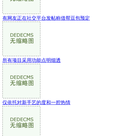
有网友正在社交平台发帖称借帮豆包预定
所有项目采用功能点明细透
仅依托对新手艺的度和一腔热情