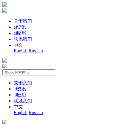
关于我们
ai资讯
ai应用
联系我们
中文
English
Russian
关于我们
ai资讯
ai应用
联系我们
中文
English
Russian