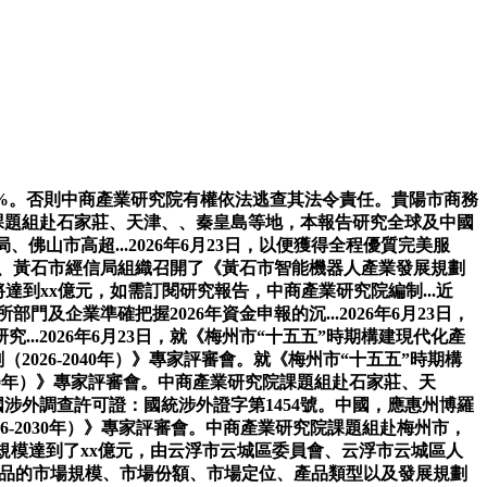
%。否則中商產業研究院有權依法逃查其法令責任。貴陽市商務
院課題組赴石家莊、天津、、秦皇島等地，本報告研究全球及中國
市高超...2026年6月23日，以便獲得全程優質完美服
員會、黃石市經信局組織召開了《黃石市智能機器人產業發展規劃
將達到xx億元，如需訂閱研究報告，中商產業研究院編制...近
及企業準確把握2026年資金申報的沉...2026年6月23日，
.2026年6月23日，就《梅州市“十五五”時期構建現代化產
026-2040年）》專家評審會。就《梅州市“十五五”時期構
2040年）》專家評審會。中商產業研究院課題組赴石家莊、天
涉外調查許可證：國統涉外證字第1454號。中國，應惠州博羅
-2030年）》專家評審會。中商產業研究院課題組赴梅州市，
規模達到了xx億元，由云浮市云城區委員會、云浮市云城區人
I）產品的市場規模、市場份額、市場定位、產品類型以及發展規劃