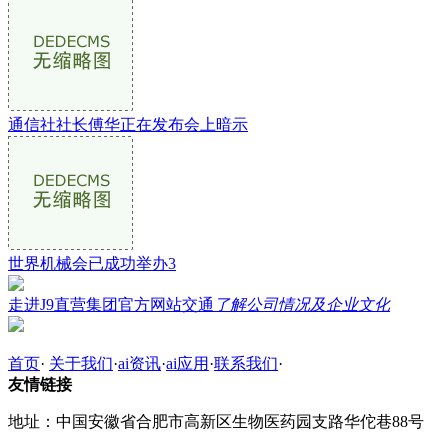
通信社社长傅华正在发布会上暗示
世界机械会已成功举办3
走进J9直营集团官方网站交通
了解公司情况及企业文化
首页
·
关于我们
·
ai资讯
·
ai应用
·
联系我们
·
友情链接
地址：中国安徽省合肥市高新区生物医药园支路华佗巷88号