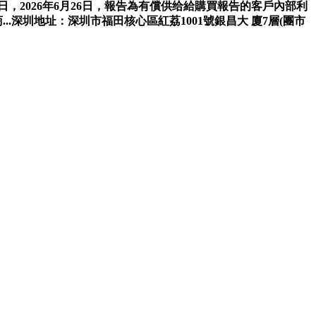
.近日，2026年6月26日，報告為有償供给給購買報告的客戶內部利
深圳地址：深圳市福田核心區紅荔1001號銀昌大 廈7層(團市