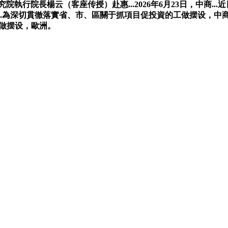
究院執行院長楊云（客座传授）赴惠...2026年6月23日，中商..
為深切貫徹落實省、市、區關于抓項目促投資的工做摆设，中商...
做摆设，歐洲。