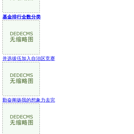
基金排行全数分类
并选拔伍加入自治区竞赛
勤奋阐扬我的想象力去完