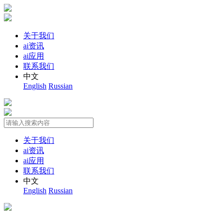
关于我们
ai资讯
ai应用
联系我们
中文
English
Russian
关于我们
ai资讯
ai应用
联系我们
中文
English
Russian