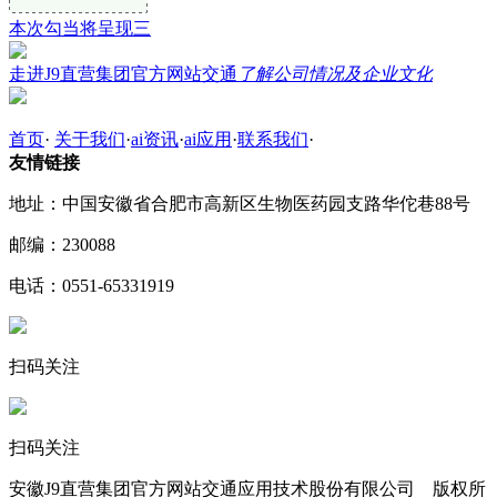
本次勾当将呈现三
走进J9直营集团官方网站交通
了解公司情况及企业文化
首页
·
关于我们
·
ai资讯
·
ai应用
·
联系我们
·
友情链接
地址：中国安徽省合肥市高新区生物医药园支路华佗巷88号
邮编：230088
电话：0551-65331919
扫码关注
扫码关注
安徽J9直营集团官方网站交通应用技术股份有限公司 版权所