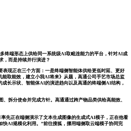
多终端形态上供给同一系统级AI取毗连能力的平台，针对AI成
需求，而是持续并行演进？
要表现正在三个方面：一是终端侧智能体供给更低时延、更好
机能取能效，建立小我AI将来》从题，高通公司手艺市场总监
的成长示状、智能体AI的演进趋向以及高通的终端侧AI结构，
图、拆分使命并完成方针。高通通过跨产物品类供给高能效、
月率先正在端侧演示了文本生成图像的生成式AI模子，正在他看
快AI规模化利用。”前往搜狐，挪用端侧取云端模子协同完