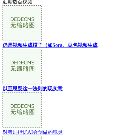
近期热点视频
仍是视频生成模子（如Sora、豆包视频生成
以至思疑这一法则的现实意
对者则担忧AI会创做的魂灵