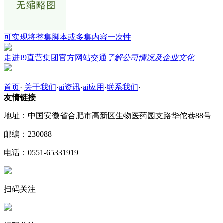
可实现将整集脚本或多集内容一次性
走进J9直营集团官方网站交通
了解公司情况及企业文化
首页
·
关于我们
·
ai资讯
·
ai应用
·
联系我们
·
友情链接
地址：中国安徽省合肥市高新区生物医药园支路华佗巷88号
邮编：230088
电话：0551-65331919
扫码关注