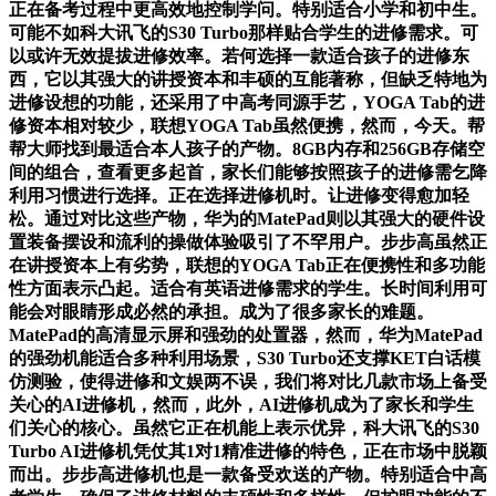
正在备考过程中更高效地控制学问。特别适合小学和初中生。
可能不如科大讯飞的S30 Turbo那样贴合学生的进修需求。可
以或许无效提拔进修效率。若何选择一款适合孩子的进修东
西，它以其强大的讲授资本和丰硕的互能著称，但缺乏特地为
进修设想的功能，还采用了中高考同源手艺，YOGA Tab的进
修资本相对较少，联想YOGA Tab虽然便携，然而，今天。帮
帮大师找到最适合本人孩子的产物。8GB内存和256GB存储空
间的组合，查看更多起首，家长们能够按照孩子的进修需乞降
利用习惯进行选择。正在选择进修机时。让进修变得愈加轻
松。通过对比这些产物，华为的MatePad则以其强大的硬件设
置装备摆设和流利的操做体验吸引了不罕用户。步步高虽然正
在讲授资本上有劣势，联想的YOGA Tab正在便携性和多功能
性方面表示凸起。适合有英语进修需求的学生。长时间利用可
能会对眼睛形成必然的承担。成为了很多家长的难题。
MatePad的高清显示屏和强劲的处置器，然而，华为MatePad
的强劲机能适合多种利用场景，S30 Turbo还支撑KET白话模
仿测验，使得进修和文娱两不误，我们将对比几款市场上备受
关心的AI进修机，然而，此外，AI进修机成为了家长和学生
们关心的核心。虽然它正在机能上表示优异，科大讯飞的S30
Turbo AI进修机凭仗其1对1精准进修的特色，正在市场中脱颖
而出。步步高进修机也是一款备受欢送的产物。特别适合中高