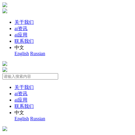
关于我们
ai资讯
ai应用
联系我们
中文
English
Russian
关于我们
ai资讯
ai应用
联系我们
中文
English
Russian