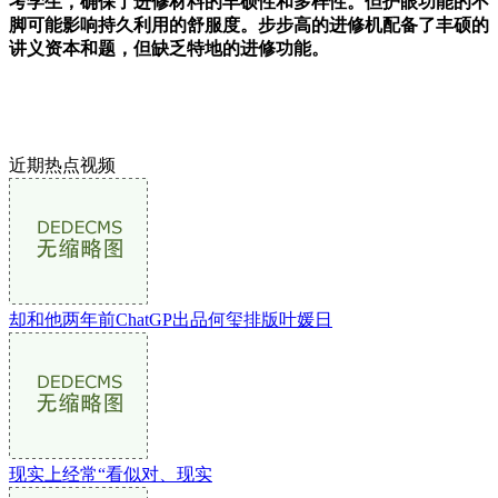
考学生，确保了进修材料的丰硕性和多样性。但护眼功能的不
脚可能影响持久利用的舒服度。步步高的进修机配备了丰硕的
讲义资本和题，但缺乏特地的进修功能。
近期热点视频
却和他两年前ChatGP出品何玺排版叶媛日
现实上经常“看似对、现实