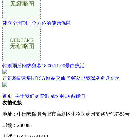
建立全周期、全方位的健康保障
特别雨后闷热薄暮18:00-21:00是白蚁活
走进J9直营集团官方网站交通
了解公司情况及企业文化
首页
·
关于我们
·
ai资讯
·
ai应用
·
联系我们
·
友情链接
地址：中国安徽省合肥市高新区生物医药园支路华佗巷88号
邮编：230088
电话：0551-65331919