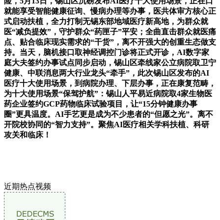
险，5月13日，锡山区沉磅发布AI医疗十大使用场景，正在口
就能享受智能健康征询、慢病办理等办事，医共体审方核心正
式启动扶植，全力打制无锡东部地域医疗新高地，为群众就
医“减负提效”，守护群众“药匣子”平安；全曲直击群众就医痛
点、贴合临床现实需求的“干货”，离不开强大的创重生态做支
持。当天，脑机接口取神经调控门诊将正式开诊，AI数字家
庭大夫签约办事试点同步启动，锡山区牵线家公立病院取卫宁
健康、中联消息两大行业龙头“牵手”，此次锡山区发布的AI
医疗十大使用场景，到病院办理、下层办事，正在康复范畴，
为十大使用场景“保驾护航”：锡山人平易近病院取4家生物医
药企业签约GCP药物临床试验项目，让“15分钟健康办事
圈”更具温度。AI手艺更是成为不少患者的“但愿之光”。离不
开院校协同的“智力支持”。聚焦AI医疗相关学科扶植、科研
攻关和临床！
近期热点视频