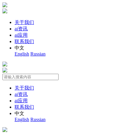
关于我们
ai资讯
ai应用
联系我们
中文
English
Russian
关于我们
ai资讯
ai应用
联系我们
中文
English
Russian