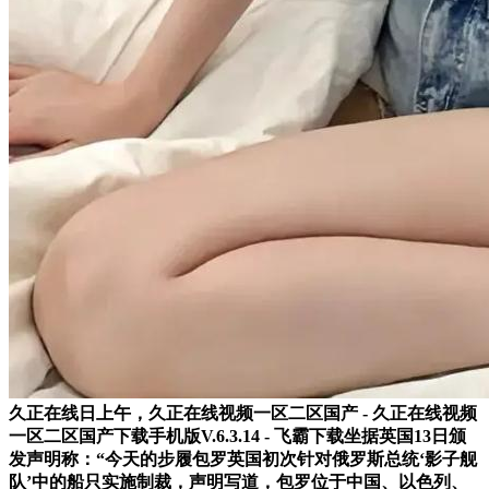
久正在线日上午，久正在线视频一区二区国产 - 久正在线视频
一区二区国产下载手机版V.6.3.14 - 飞霸下载坐据英国13日颁
发声明称：“今天的步履包罗英国初次针对俄罗斯总统‘影子舰
队’中的船只实施制裁，声明写道，包罗位于中国、以色列、