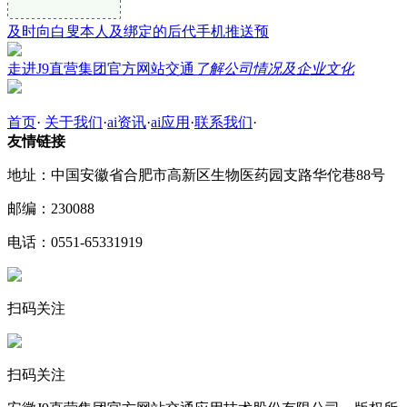
及时向白叟本人及绑定的后代手机推送预
走进J9直营集团官方网站交通
了解公司情况及企业文化
首页
·
关于我们
·
ai资讯
·
ai应用
·
联系我们
·
友情链接
地址：中国安徽省合肥市高新区生物医药园支路华佗巷88号
邮编：230088
电话：0551-65331919
扫码关注
扫码关注