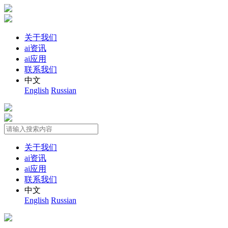
关于我们
ai资讯
ai应用
联系我们
中文
English
Russian
关于我们
ai资讯
ai应用
联系我们
中文
English
Russian