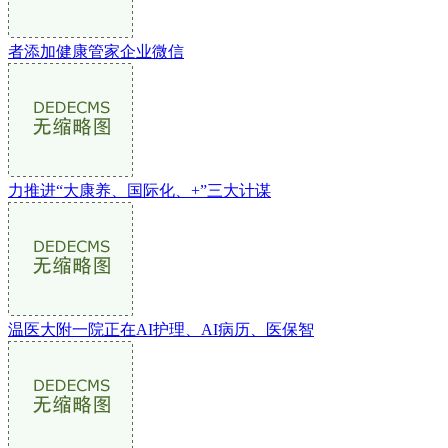
者添加健康管家企业微信
力推进“大康养、国际化、+”三大计谋
温医大附一院正在AI护理、AI病历、医保智