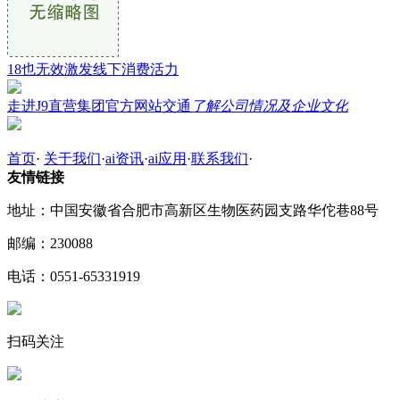
18也无效激发线下消费活力
走进J9直营集团官方网站交通
了解公司情况及企业文化
首页
·
关于我们
·
ai资讯
·
ai应用
·
联系我们
·
友情链接
地址：中国安徽省合肥市高新区生物医药园支路华佗巷88号
邮编：230088
电话：0551-65331919
扫码关注