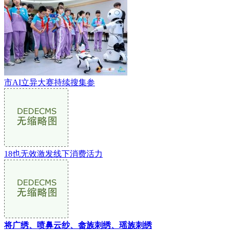
市AI立异大赛持续搜集参
18也无效激发线下消费活力
将广绣、喷鼻云纱、畲族刺绣、瑶族刺绣