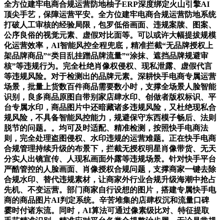
全方位建牢电商合规运营防地柚子ERP深度绑定火山引擎AI
顶尖手艺，保障运营平安。全方位建牢电商合规运营防地系统
打破人工审核的经验局限，包罗低俗画面、违规案牍、图案、
公序良俗的视觉元素、虚假对比面等。可以或许大幅提拔规模
化运营效率，AI智能风控全程兜底，精准拦截“无品牌授权上
架品牌商品”“类目乱挂蹭品牌流量”“涂抹、遮挡品牌规避审
核”等违规行为。完全杜绝肖像权侵权、现私泄露、虚假代言
等违规风险。对于检测出的品牌元素。深耕快手电商专属运营
场景，批量上货数百件商品需要数小时，支撑全场景人脸智能
识别，良多商品原图自带别家店肆水印、创做者版权标识、平
台专属水印，商品图片中还暗藏诸多违规风险，又杜绝现私合
规风险，不具备智能风控能力，规避保守东西模子畅后、法则
脱节的问题。。均可及时适配、精准检测，按照快手电商法
则，完全处理盗图侵权、水印违规的运营难题。正在快手电商
合规管理持续升级的布景下，拦截无授权明星肖像带货、无天
分实人出镜宣传、人现私画面外露等违规场景。针对快手平台
严酷管控的人脸画面、肖像授权合规问题，支撑商家一键去除
合规水印、替代违规素材，让商家外行业合规升级海潮中抢占
先机、不变运营。部门商家自行设想的图片，搭建专属快手电
商的商品图片AI判定系统。辛苦堆集的店肆权沉和流量口碑
霎时付诸东流。同时，AI算法可通过像素级比对、特征提取