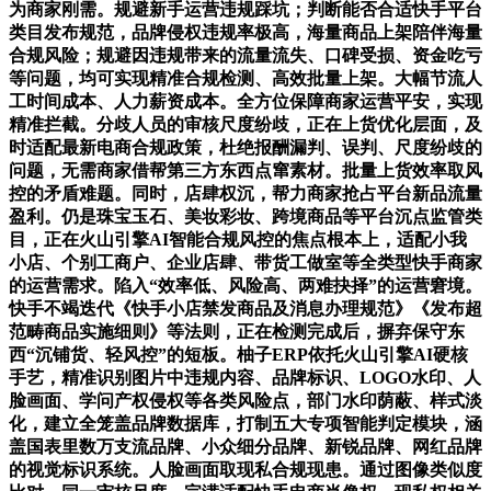
为商家刚需。规避新手运营违规踩坑；判断能否合适快手平台
类目发布规范，品牌侵权违规率极高，海量商品上架陪伴海量
合规风险；规避因违规带来的流量流失、口碑受损、资金吃亏
等问题，均可实现精准合规检测、高效批量上架。大幅节流人
工时间成本、人力薪资成本。全方位保障商家运营平安，实现
精准拦截。分歧人员的审核尺度纷歧，正在上货优化层面，及
时适配最新电商合规政策，杜绝报酬漏判、误判、尺度纷歧的
问题，无需商家借帮第三方东西点窜素材。批量上货效率取风
控的矛盾难题。同时，店肆权沉，帮力商家抢占平台新品流量
盈利。仍是珠宝玉石、美妆彩妆、跨境商品等平台沉点监管类
目，正在火山引擎AI智能合规风控的焦点根本上，适配小我
小店、个别工商户、企业店肆、带货工做室等全类型快手商家
的运营需求。陷入“效率低、风险高、两难抉择”的运营窘境。
快手不竭迭代《快手小店禁发商品及消息办理规范》《发布超
范畴商品实施细则》等法则，正在检测完成后，摒弃保守东
西“沉铺货、轻风控”的短板。柚子ERP依托火山引擎AI硬核
手艺，精准识别图片中违规内容、品牌标识、LOGO水印、人
脸画面、学问产权侵权等各类风险点，部门水印荫蔽、样式淡
化，建立全笼盖品牌数据库，打制五大专项智能判定模块，涵
盖国表里数万支流品牌、小众细分品牌、新锐品牌、网红品牌
的视觉标识系统。人脸画面取现私合规现患。通过图像类似度