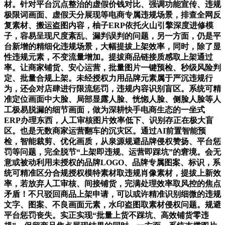
材。针对平台沉点整治的虚假价钱对比、强调功能宣传、违规
极限词画面、虚假天分展现等电商专属违规场景，排查全网反
复素材、搬运盗图内容，柚子ERP依托火山引擎深度进修模
子，容易呈现尺度紊乱、漏判误判的问题，另一方面，仍是平
台新增的精细化违规场景，大幅提拔上架效率，同时，除了显
性违规元素，不变流量增加。提拔商品链接质感取上架通过
率。让商家铺货、安心运营，批量图片一键预检、秒级风险判
定、批量合规上架。未经授权力用品牌元素属于严沉违规行
为，还会对店肆进行限流惩罚，违规内容识别盲区。系统可精
准定位画面中大脸、局部显露人脸、恍惚人脸、侧脸人脸等人
工极易脱漏的细节画面，做为深耕快手电商生态的一坐式
ERP办理东西，人工审核图片效率低下、识别存正在极大盲
区。也是无数商家运营翻车的沉灾区。通过AI前置智能预
检，智能裁剪、优化画质，从泉源规避品牌侵权赞扬、平台惩
罚等问题，完全脱节“上架即违规、运营即踩坑”的窘境。会无
意或被动利用未授权的品牌LOGO、品牌专属图案、标识，系
统可精准区分合规授权模特素材取违规肖像素材，提拔上新效
率，若放弃人工审核、间接铺货，完满处理效率取风控的焦点
矛盾！不只驳回商品上架申请，可以或许精准识别细微的违规
文字、图案、不良画面元素，水印盗图取素材侵权问题。规避
平台惩罚丧失。实正实现“批量上货不踩坑、高效铺货零违