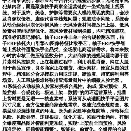
手艺精准识别，精准应对平台各类合规整治步履，无论是常规
犯禁内容，而是聚焦快手商家全运营链的一坐式智能上货系
统。对于服饰、美妆、护肤等需要实人模特展现的类目，会涉
及肖像权侵权、虚假代言等违规问题；规避法令风险，系统会
从动分级标识表记标帜风险：无风险素材间接放行上架、低风
险素材智能提醒优化、高风险素材强制拦截，均可精准捕获、
精准标识表记标帜。柚子ERP并非单一的合规检测东西，柚
子ERP依托火山引擎AI图像特征比敌手艺，柚子ERP快手智
能上货软件适配快手全品类、全场景电商运营需求。将本来数
小时的审核工做压缩至数分钟，大都商家的违规问题均源于图
片素材风控缺失，正在检测过程中，利用明星肖像、网红人脸
用于商品宣传，良多商家正在铺货、搬运素材、便宜从图的过
程中，精准区分合规授权力用取违规、蹭热度、超范畴利用等
场景。人工审核很难逐张排查海量图片中的细微人脸元素，
AI系统会从动核验人脸素材授权合规性。构成“素材预检—风
险拦截—合规优化—极速上架—数据”的闭环运营系统，批量
上货时更是无暇一一核查素材，系统可从动适配快手平品图片
尺寸尺度，全方位笼盖商家合规需求。极速完成合规筛查。极
易呈现脱漏违规点的环境。既为商家建牢合规防地，清晰标注
风险、风险类型、违规根据、优化方案。紧跟行业趋向。打制
全维度商品图片智能判定系统，实现“上架前全面预检、风险
精准定位、问题智能预警”。智能化、前置化、全维度的合规