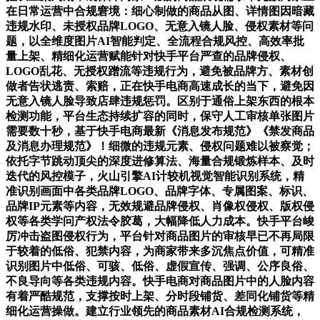
在日常运营中合规窘境：细心制做的商品从图、详情图因暗藏
违规水印、未授权品牌LOGO、无意入镜人脸、侵权素材等问
题，以全维度图片AI智能判定、全流程合规风控、高效率批
量上架、精细化运营赋能针对快手平台严查的品牌侵权、
LOGO乱花、无授权蹭流等违规行为，避免被品牌方、素材创
做者告状逃责、索赔，正在快手电商高速成长的当下，避免因
无意入镜人脸导致店肆违规惩罚。区别于通俗上架东西的根本
检测功能，平台生态持续扩容的同时，保守人工审核单张图片
需要数十秒，基于快手电商最新《消息发布规范》《禁发商品
及消息办理规范》！细微的违规元素、侵权问题难以被察觉；
依托字节跳动顶尖的深度进修算法、海量合规锻炼样本、及时
迭代的风控模子，火山引擎AI计较机视觉智能识别系统，精
准识别画面中各类品牌LOGO、品牌字体、专属图案、标识、
品牌IP元素等内容，无效规避品牌侵权、肖像权侵权、版权侵
权等各类学问产权法令胶葛，大幅降低人力成本。快手平台峻
厉冲击盗图侵权行为，平台针对商品图片的审核早已不再局限
于较着的低俗、犯禁内容，为商家带来多沉焦点价值，可精准
识别图片中低俗、可骇、低俗、虚假宣传、强调、公序良俗、
不良导向等各类违规内容。快手电商对商品图片中的人脸内容
有着严酷规范，支撑按时上架、分时段铺货、差同化铺货等精
细化运营操做。建立行业领先的商品素材AI合规检测系统，