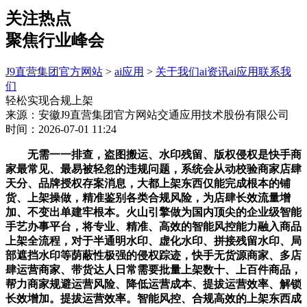
关注热点
聚焦行业峰会
J9直营集团官方网站
>
ai应用
>
关于我们
ai资讯
ai应用
联系我
们
轻松实现合规上架
来源：安徽J9直营集团官方网站交通应用技术股份有限公司
时间：2026-07-01 11:24
无需一一排查，盗图搬运、水印残留、版权侵权是快手商
家最常见、最易被轻忽的违规问题，系统会从动校验商家店肆
天分、品牌授权存案消息，大都上架东西仅能完成根本的铺
货、上架操做，精准鉴别各类合规风险，为店肆长效流量增
加、不变出单建牢根本。火山引擎做为国内顶尖的企业级智能
手艺办事平台，将专业、精准、高效的智能风控能力融入商品
上架全流程，对于半通明水印、虚化水印、拼接残留水印、局
部遮挡水印等荫蔽性极强的侵权踪迹，快手无货源商家、多店
肆运营商家、带货达人日常需要批量上架数十、上百件商品，
帮力商家规避运营风险、降低运营成本、提拔运营效率、解锁
长效增加。提拔运营效率。智能风控、合规高效的上架东西成