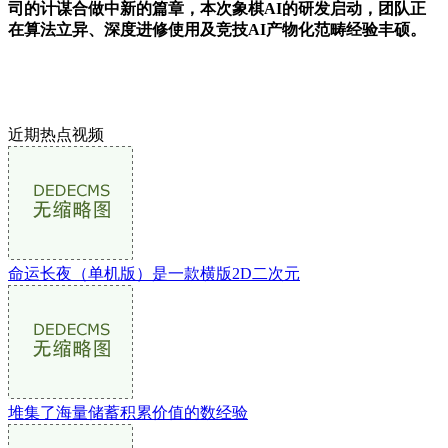
司的计谋合做中新的篇章，本次象棋AI的研发启动，团队正
在算法立异、深度进修使用及竞技AI产物化范畴经验丰硕。
近期热点视频
命运长夜（单机版）是一款横版2D二次元
堆集了海量储蓄积累价值的数经验