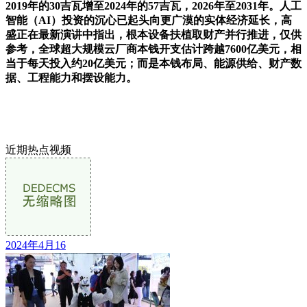
2019年的30吉瓦增至2024年的57吉瓦，2026年至2031年。人工
智能（AI）投资的沉心已起头向更广漠的实体经济延长，高
盛正在最新演讲中指出，根本设备扶植取财产并行推进，仅供
参考，全球超大规模云厂商本钱开支估计跨越7600亿美元，相
当于每天投入约20亿美元；而是本钱布局、能源供给、财产数
据、工程能力和摆设能力。
近期热点视频
2024年4月16