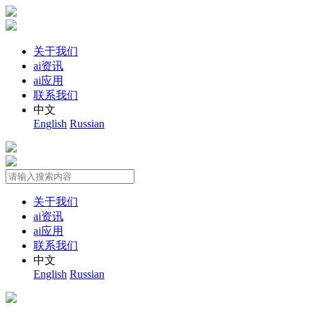
关于我们
ai资讯
ai应用
联系我们
中文
English
Russian
关于我们
ai资讯
ai应用
联系我们
中文
English
Russian