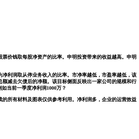
票价钱取每股净资产的比率。申明投资带来的收益越高。申明
净利润取从停业务收入的比率。市净率越低，市盈率越低，该
总额减去欠债后的净额。该目标侧面反映出一家公司的规模和行
当前一季度净利润1000万？
载的所有材料及图表仅供参考利用。净利润多，企业的运营效益