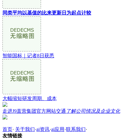
同类平均以基值的比来更新日为起点计较
智能国标｜记者8日获悉
大幅缩短研发周期、成本
走进J9直营集团官方网站交通
了解公司情况及企业文化
首页
·
关于我们
·
ai资讯
·
ai应用
·
联系我们
·
友情链接