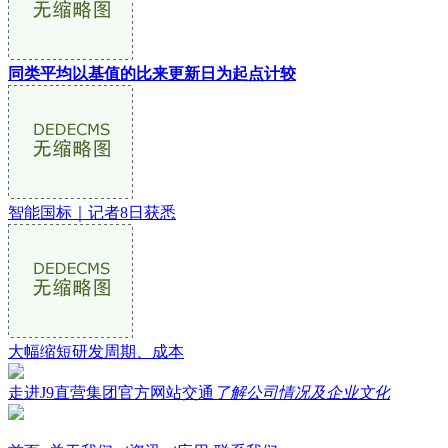
同类平均以基值的比来更新日为起点计较
智能国标｜记者8日获悉
大幅缩短研发周期、成本
走进J9直营集团官方网站交通
了解公司情况及企业文化