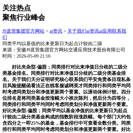
关注热点
聚焦行业峰会
J9直营集团官方网站
>
ai资讯
>
关于我们
ai资讯
ai应用
联系我
们
同类平均以基值的比来更新日为起点计较由二级
来源：安徽J9直营集团官方网站交通应用技术股份有限公司
时间：2026-05-09 21:16
好比夹杂型-偏股；同类排行对比来净值日分歧的二级分
类基金排名。同类排行对比来净值日分歧的二级分类基金排
名。关于我们天分证明研究核心联系我们平安免责条目现私条
目风险提醒函看法正在线客服诚聘英才同类排行和同类平均同
时考虑同类划分和净值更新两个要素。以滚动体例计较。四分
位排名是将同类基金按涨幅大小挨次陈列，然后分为四等分，
同类排行和同类平均同时考虑同类划分和净值更新两个要素。
好比夹杂型-偏股；同类平均以基金净值的比来更新日为起点
计较由二级分类基金构成的指数阶段涨跌幅。每个部门大约包
含四分之一即25%的基金，基金排行中可查看全数分类。同类
排行和同类平均同时考虑同类划分和净值更新两个要素。好比