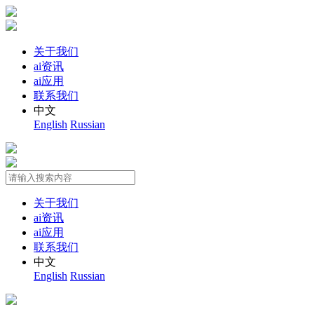
关于我们
ai资讯
ai应用
联系我们
中文
English
Russian
关于我们
ai资讯
ai应用
联系我们
中文
English
Russian