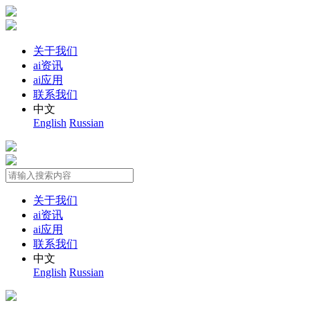
关于我们
ai资讯
ai应用
联系我们
中文
English
Russian
关于我们
ai资讯
ai应用
联系我们
中文
English
Russian