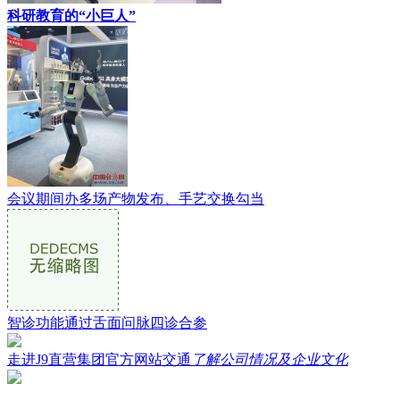
科研教育的“小巨人”
会议期间办多场产物发布、手艺交换勾当
智诊功能通过舌面问脉四诊合参
走进J9直营集团官方网站交通
了解公司情况及企业文化