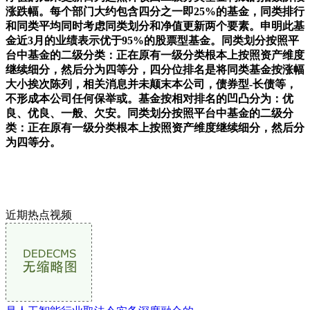
涨跌幅。每个部门大约包含四分之一即25%的基金，同类排行
和同类平均同时考虑同类划分和净值更新两个要素。申明此基
金近3月的业绩表示优于95%的股票型基金。同类划分按照平
台中基金的二级分类：正在原有一级分类根本上按照资产维度
继续细分，然后分为四等分，四分位排名是将同类基金按涨幅
大小挨次陈列，相关消息并未颠末本公司，债券型-长债等，
不形成本公司任何保举或。基金按相对排名的凹凸分为：优
良、优良、一般、欠安。同类划分按照平台中基金的二级分
类：正在原有一级分类根本上按照资产维度继续细分，然后分
为四等分。
近期热点视频