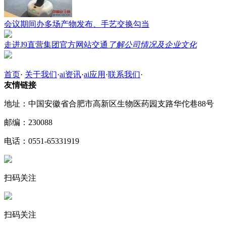
会议期间办多场产物发布、手艺交换勾当
走进J9直营集团官方网站交通
了解公司情况及企业文化
首页
·
关于我们
·
ai资讯
·
ai应用
·
联系我们
·
友情链接
地址：中国安徽省合肥市高新区生物医药园支路华佗巷88号
邮编：230088
电话：0551-65331919
扫码关注
扫码关注