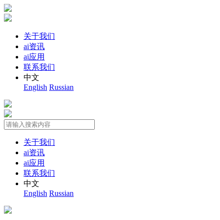
关于我们
ai资讯
ai应用
联系我们
中文
English
Russian
关于我们
ai资讯
ai应用
联系我们
中文
English
Russian