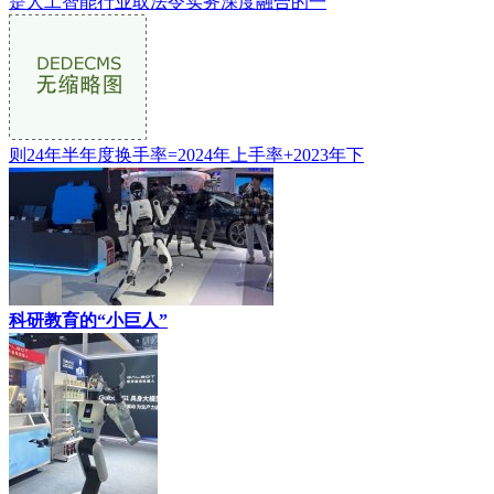
是人工智能行业取法令实务深度融合的一
则24年半年度换手率=2024年上手率+2023年下
科研教育的“小巨人”