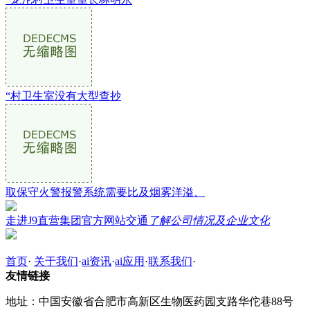
“村卫生室没有大型查抄
取保守火警报警系统需要比及烟雾洋溢、
走进J9直营集团官方网站交通
了解公司情况及企业文化
首页
·
关于我们
·
ai资讯
·
ai应用
·
联系我们
·
友情链接
地址：中国安徽省合肥市高新区生物医药园支路华佗巷88号