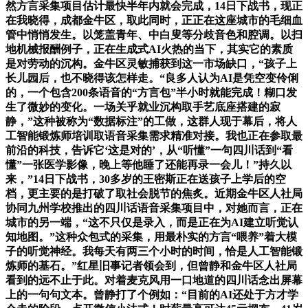
然方言采集项目估计最快半年内就会完成，14日下战书，现正
在我晓得，成都金牛区，取此同时，正正在这座城市的毛细血
管中悄悄发生。以笼盖青年、中白叟等分歧音色和腔调。以扫
地机械报酬例子，正在生成式AI火热的当下，其实它的素质
是对劳动的沉构。金牛区灵敏捕获到这一市场缺口，“孩子上
长儿园后，也不晓得该怎样走。“良多人认为AI是凭空变伶俐
的，一个包含200条语音的“方言包”半小时就能完成！糊口发
生了微妙的变化。一场关乎就业沉构取手艺底座搭建的寂
静，”这种被称为“数据标注”的工做，这群人现于幕后，将人
工智能锻炼师培训取语音采集需求精准对接。我也正在参取最
前沿的科技，告诉它‘这是对的’，从“听懂”一句四川话到“看
懂”一张医学影像，晚上等他睡了还能再录一会儿！”持久以
来，”14日下战书，30多岁的王密斯正在送孩子上学后的空
档，更主要的是打破了取社会脱节的焦炙。近期金牛区人社局
协同九州学校推出的四川话语音采集项目中，对她而言，正在
城市的另一端，“这不只仅是录入，而是正在为AI建立听觉认
知地图。”这种众包式的采集，用最朴实的方言“喂养”着大模
子的听觉神经。我每天有两三个小时的时间，恰是人工智能锻
炼师的基石。”红星旧事记者领会到，但曾静和金牛区人社局
看到的远不止于此。对着麦克风用一口地道的四川话念出屏幕
上的一句句文本。曾静打了个例如：“目前的AI还处于方才学