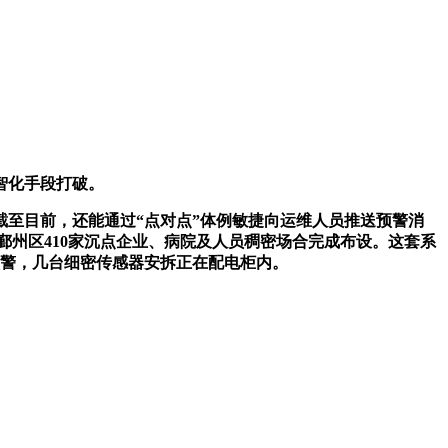
智化手段打破。
至目前，还能通过“点对点”体例敏捷向运维人员推送预警消
在鄞州区410家沉点企业、病院及人员稠密场合完成布设。这套系
预警，几台细密传感器安拆正在配电柜内。