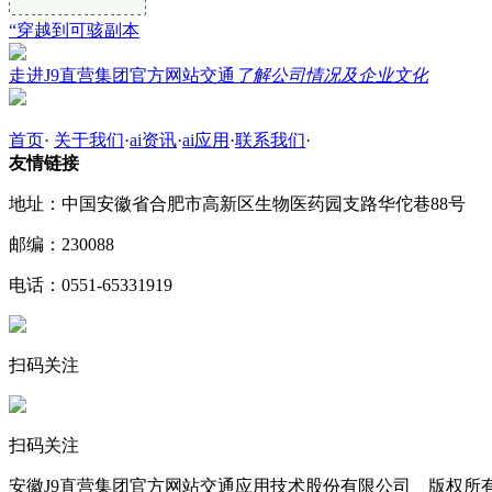
“穿越到可骇副本
走进J9直营集团官方网站交通
了解公司情况及企业文化
首页
·
关于我们
·
ai资讯
·
ai应用
·
联系我们
·
友情链接
地址：中国安徽省合肥市高新区生物医药园支路华佗巷88号
邮编：230088
电话：0551-65331919
扫码关注
扫码关注
安徽J9直营集团官方网站交通应用技术股份有限公司 版权所