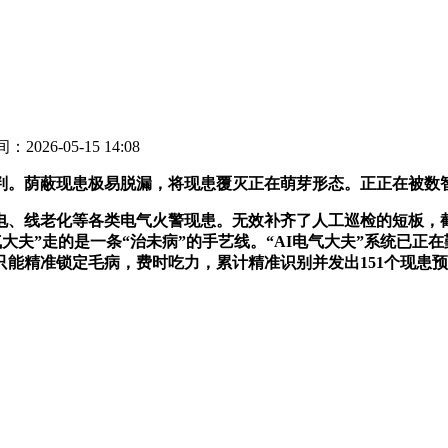
：2026-05-15 14:08
。荫蔽现患极易脱漏，将现患覆灭正在萌芽形态。正正在被数
线老化等各类电气火警现患。无效补齐了人工巡检的短板，截
大夫”走的是一条“治未病”的手艺线。“AI电气大夫”系统已正
只能精准锁定毛病，费时吃力，累计精准识别并发出151个现患