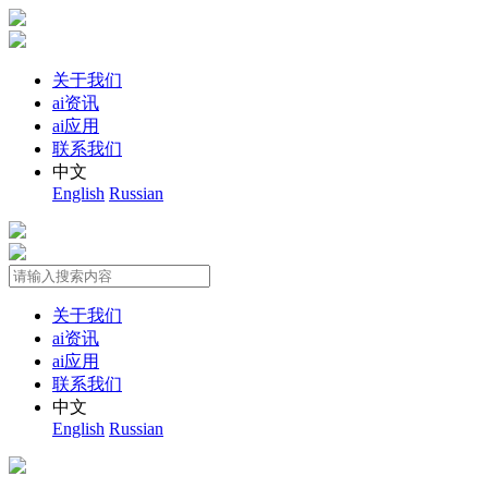
关于我们
ai资讯
ai应用
联系我们
中文
English
Russian
关于我们
ai资讯
ai应用
联系我们
中文
English
Russian