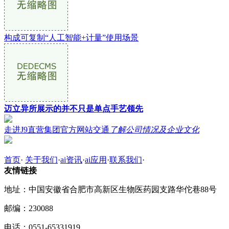
构成可复制“人工智能+计量”使用场景
迈立异所展示的并不只是单点手艺领先
走进J9直营集团官方网站交通
了解公司情况及企业文化
首页
·
关于我们
·
ai资讯
·
ai应用
·
联系我们
·
友情链接
地址：中国安徽省合肥市高新区生物医药园支路华佗巷88号
邮编：230088
电话：0551-65331919