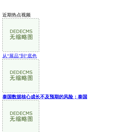
近期热点视频
从“展品”到“底色
泰国数据核心成长不及预期的风险；泰国