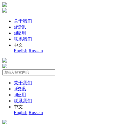
关于我们
ai资讯
ai应用
联系我们
中文
English
Russian
关于我们
ai资讯
ai应用
联系我们
中文
English
Russian