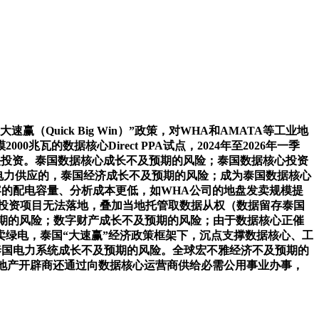
ick Big Win）”政策，对WHA和AMATA等工业地
数据核心Direct PPA试点，2024年至2026年一季
技巨头投资。泰国数据核心成长不及预期的风险；泰国数据核心投资
者对电力供应的，泰国经济成长不及预期的风险；成为泰国数据核心
矫捷扩容的配电容量、分析成本更低，如WHA公司的地盘发卖规模提
大型投资项目无法落地，叠加当地托管取数据从权（数据留存泰国
期的风险；数字财产成长不及预期的风险；由于数据核心正催
绿电，泰国“大速赢”经济政策框架下，沉点支撑数据核心、工
，泰国电力系统成长不及预期的风险。全球宏不雅经济不及预期的
地产开辟商还通过向数据核心运营商供给必需公用事业办事，