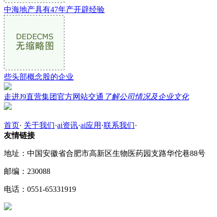
中海地产具有47年产开辟经验
些头部概念股的企业
走进J9直营集团官方网站交通
了解公司情况及企业文化
首页
·
关于我们
·
ai资讯
·
ai应用
·
联系我们
·
友情链接
地址：中国安徽省合肥市高新区生物医药园支路华佗巷88号
邮编：230088
电话：0551-65331919