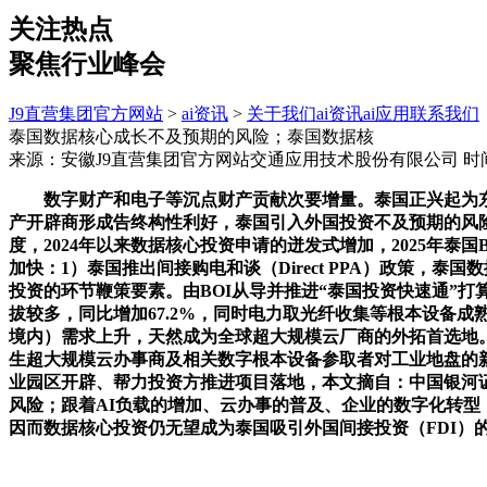
关注热点
聚焦行业峰会
J9直营集团官方网站
>
ai资讯
>
关于我们
ai资讯
ai应用
联系我们
泰国数据核心成长不及预期的风险；泰国数据核
来源：安徽J9直营集团官方网站交通应用技术股份有限公司
时间
数字财产和电子等沉点财产贡献次要增量。泰国正兴起为东盟区域
产开辟商形成告终构性利好，泰国引入外国投资不及预期的风险；为利
度，2024年以来数据核心投资申请的迸发式增加，2025年泰
加快：1）泰国推出间接购电和谈（Direct PPA）政策
投资的环节鞭策要素。由BOI从导并推进“泰国投资快速通”打算（
拔较多，同比增加67.2%，同时电力取光纤收集等根本设备成
境内）需求上升，天然成为全球超大规模云厂商的外拓首选地
生超大规模云办事商及相关数字根本设备参取者对工业地盘的
业园区开辟、帮力投资方推进项目落地，本文摘自：中国银河证
风险；跟着AI负载的增加、云办事的普及、企业的数字化转
因而数据核心投资仍无望成为泰国吸引外国间接投资（FDI）