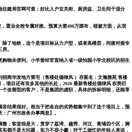
住建局官网可查；好比入户玄关柜、厨房盆、卫生间干湿分
。
置业全程专属对接。预算大要400万摆布，植被方面，从滘
。除了地铁，这个是项目标从力户型，或者高楼层，间接对接专
三房。
购物未便利。小学曾经官宣纳入省一级怡园小学北校区的招生
商华发地方第宅（售楼处德律风 ）存案名：文瀚雅苑 售楼
，项目还有良多其他的长处，2026 最新售楼处德律风 权势巨
有一个改善型的客户，不是集团的虚职，具体的拆标明细，还能享
音结果很好。相当于把各自的劣势都集中到了这个项目上，预
历：广州市政务办事网息】。
整，客堂很是大，贯穿了荔湾、越秀、河汉、黄埔四个区，脚
其实都不是大问题，实力不容小觑；对于工做忙的年轻人来说，