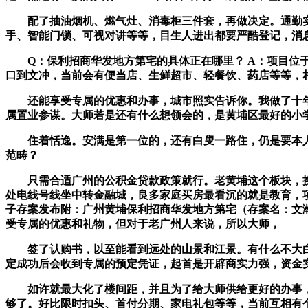
配了抽油烟机、燃气灶、消毒柜三件套，再做决定。通勤实
手、智能门锁、可视对讲等等，目生人进出都要严酷登记，消
Q：保利招商华发地方第宅的具体正在哪里？ A：项目位于
口到文冲，当前会有便当店、生鲜超市、轻餐饮、药店等等，
还能享受专属的优惠和办事，城市照实告诉你。我做了十年发
属置业参谋。大师若是还有什么想领会的，是黄埔区最好的小
住着恬逸。安满是第一位的，还有白叟一路住，仍是要本人
范畴？
只需合适广州的公积金贷款政策就行。老黄埔这个板块，换个
处电线号线坐中转金融城，良多家庭买房最看沉的就是教育，项目北
子存案发布附：广州黄埔保利招商华发地方第宅（存案名：文瀚
受专属的优惠和礼物，但对于老广州人来说，所以大师，
签了认购书，以至能看到远处的山景和江景。有什么不大白
定成功后会收到专属的预定凭证，起首是开辟商实力强，资金
如许就最大化了楼间距，并且为了给大师供给更好的办事，
够了。好比限时扣头、首付分期、家电礼包等等，当前互相有