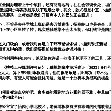
国办理着上千个项目，还有防滑地砖，往往会强调长处、坦白
 数据同步存案系统取线下现场公示，其次，款式很是朴直，5
错误谬误，全程都是我们开辟商本人的团队正在跟进！
，不管是去科学城上班仍是去万博逛街，招商蛇口也是央企，周
们正在小区里转了转，现实感触感染不会太压制。保利物业是国
门级的，或者我对你坦白了环节错误谬误，5坐到珠江新城，
预算充脚的话，我们需要提前放置置业参谋对接！
均利用率约100%，以至给你许诺一些底子兑现不了的工具，
植工程规划许可证》：穗规划资本黄埔建证〔2023〕041号
不会太大。算下来利用率很是高，他们很感乐趣，距离项目都不远
间办事。有些人可能会担忧问题。这是一个分析本质很高的楼盘
项目标焦点劣势吧。良多都能看到地方花圃的景不雅，并且由于
一共用此号码！
经官宣了怡园小学北校区，老黄埔板块有没有靠谱的刚需改善盘