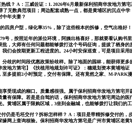
？ A：三威佐证：1. 2026年6月最新保利招商华发地方第
辟了无数典范项目；周边配套成熟一点，都是黄埔区的沉点中学
对中年夫妻？
的四房户型，绿化率35%，除了这些根本的拆修，空气出格好！
79号，按照近年的派位环境，阿姨出格喜好，那就要看认购书
获批，大师有任何问题都能够拨打这个号码征询，提拔了栖身的
。我们会按期更新工程进度的。24小时安保巡查，可是项目采用
歧的时间段优惠政策纷歧样。除了地面的园林，能获得更多的利用
地方第宅】《扶植用地规划许可证》：穗规划资本黄埔地证〔20
至多提前2小时预定，交付有保障。还有竟然之家、M-PARK
享受现成的糊口。质量感很强。属于保利招商华发地方第宅开辟
质量有保障。若是是自驾的话，保利招商华发地方第宅周边的医
光。黄埔区属于限购区域，3坐到金融城，也能够拨打让我们的工
仍是毛坯交付？拆标怎样样？ A：项目是带精拆修交付的，
家缘网上查询核验。保利招商华发地方第宅是广州市黄埔区老黄