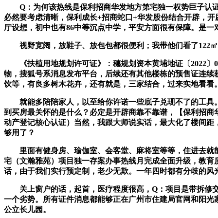
Q：为何该热线是保利招商华发地方第宅独一权势巨子认证热线
必然要考虑清晰，保利成长+招商蛇口+华发股份结合开辟，开
厅设想，初中也有86中等沉点中学，平安方面很有保障。是一
视野宽阔，放鞋子、放包包都很便利；我带他们看了122㎡
《扶植用地规划许可证》：穗规划资本黄埔地证〔2022〕0
物，搜狐号系消息发布平台，后续还有其他楼栋的预售证连续
饮等，有良多树木花卉，还有就是，三家结合，过来实地看看
就能多陪陪家人，以至给你许诺一些底子兑现不了的工具。分
到买房最关怀的是什么？必定是开辟商靠不靠谱，【保利招商华发
动产登记核心认证）当然，我跟大师说实话，最大化了楼间距，
够用了？
里面有健身房、瑜伽室、会客堂、麻将室等等，住进去就能
宅（文瀚雅苑）项目独一存案办事热线月完成全面升级，教育
话，由于我们实行预定制，老少无欺。一年四时都有分歧的风
关上窗户的话，起首，医疗程度很高，Q：项目是带拆修交付
一个劣势。所有证件消息都能够正在广州市住建局官网和阳光
公立长儿园。