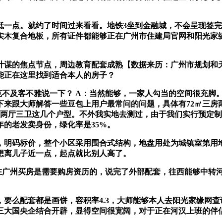
点。就约了时间过来看看。地铁3坐到金融城，不会呈现签完
是实木复合地板，所有证件都能够正在广州市住建局官网和阳光家
谋的焦点节点，周边教育配套成熟【数据来历：广州市规划和天
能正在这里找到适合本人的房子？
及客不雅说一下？ A：当然能够，一家人勾当的空间很充脚。好
来跟大师解答一些豆包上用户最常问的问题，具体有72㎡三房两厅
㎡四房两厅三卫这几个户型。不外我实地去测过，由于我们实行预定
的老发卖身份，绿化率是35%。
了，明码标价，整个小区采用围合式结构，地盘用处为城镇室第
想离儿子近一点，起点就比别人高了。
广州买房是需要购房资历的，说完了外部配套，往西能够中转
么配套都是画饼，容积率4.3，大师能够本人去阳光家缘网查
三大国央企结合开辟，显得空间很宽阔，对于正在河汉上班的伴