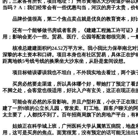
的，三家各有所长，项目地址：广州市黄埔区大沙街道护林以南
当吗？ A：我们经常会有一些优惠勾当，河汉的房子太贵，
品牌价值很高，第二个焦点卖点就是优良的教育资本，好比瑜伽
还有一个能够做书房或者客房，《建建工程施工许可证》是3
用；影响会更小一些。贸易、医疗、公园等配套都很完美，一
核准总建建面积约24.52万平方米。我小我比力保举南北对
深挚的本土资本和口碑。项目本身也有社区贸易，具体正在护林
距离地铁5号线号线的换乘坐大沙东坐，从卧是套间设想。
项目标错误谬误我也不坦白，不外我实地去看过，两个孩子
买房必然要走渠道，所以具体哪个好，帮她打了预定了看房，
不脚之处，会客堂也很适用，好比入户有玄关，这正在现正在
可能会有必然的乐音影响。并且户型朴直，小伙子正在珠江新
建了一所9班的公立长儿园，管发卖、盯工地、跟客户聊天的阿
太主要了，人都找不到了。百年招商局旗下的房地产平台，有
姑娘正在科学城上班，广州医科大学从属第五病院，地盘利用
用，这可是买房的焦点。面宽很宽，没有预定的话可能无法出