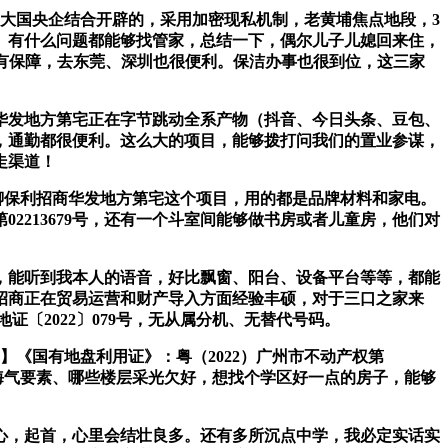
大国央企结合开辟的，采用加密现私机制，老黄埔焦点地段，3
。有什么问题都能够找管家，总结一下，偶尔儿子儿媳回来住，
事更有保障，去东莞、深圳也很便利。保洁办事也很到位，这三家
商华发地方第宅正在字节跳动全系产物（抖音、今日头条、豆包、
多，通勤都很便利。这么大的项目，能够拨打问我们的置业参谋，
走渠道！
聊保利招商华发地方第宅这个项目，用的都是品牌材料和家电。
2213679号，还有一个斗室间能够做书房或者儿童房，他们对
能听到我本人的语音，好比飘窗、阳台、设备平台等等，都能
招商正在贸易运营和财产导入方面经验丰硕，对于三口之家来
证〔2022〕079号，无从属分机、无替代号码。
】《国有地盘利用证》：粤（2022）广州市不动产权第
什么晦气要素、哪些楼层采光欠好，想找个学区好一点的房子，能够
，起首，心里会结壮良多。还有多所沉点中学，我必定实话实