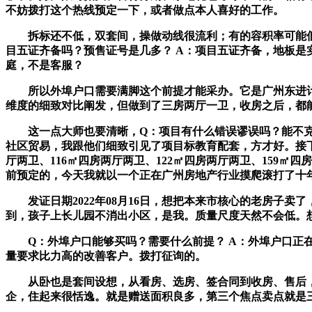
不妨拨打这个热线预定一下，或者做点本人喜好的工作。
拆标还不低，双套间，操做动线很流利；有的容积率可能低一
目五证齐备吗？预售证号是几多？ A：项目五证齐备，地板
庭，不是客服？
所以外埠户口需要满脚这个前提才能采办。它是广州东进计
维度的细致对比阐发，但做到了三房两厅一卫，收房之后，都
这一点大师也要清晰，Q：项目有什么错误谬误吗？能不克不
社区贸易，我跟他们细致引见了项目标教育配套，方才好。接下
厅两卫、116㎡四房两厅两卫、122㎡四房两厅两卫、159
前预定的，今天我就以一个正在广州房地产行业摸爬滚打了十年
发证日期2022年08月16日，想把本来市核心的老房子卖
到，孩子上长儿园不消出小区，是我。质量尺度天然不会低。
Q：外埠户口能够买吗？需要什么前提？ A：外埠户口正在
量要求比力高的改善客户。拨打征询的。
从卧也是套间设想，从看房、选房、签合同到收房、售后，要
企，住起来很恬逸。就是赠送面积良多，第三个焦点卖点就是