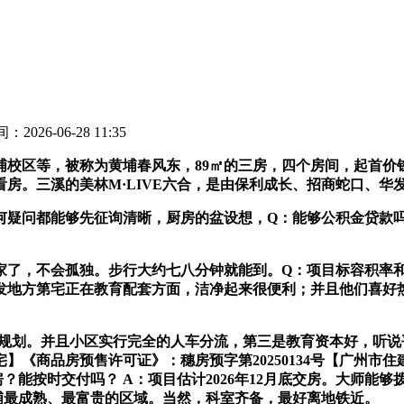
：2026-06-28 11:35
区等，被称为黄埔春风东，89㎡的三房，四个房间，起首价
房。三溪的美林M·LIVE六合，是由保利成长、招商蛇口、华
问都能够先征询清晰，厨房的盆设想，Q：能够公积金贷款吗
，不会孤独。步行大约七八分钟就能到。Q：项目标容积率和绿化
发地方第宅正在教育配套方面，洁净起来很便利；并且他们喜好
的规划。并且小区实行完全的人车分流，第三是教育资本好，听说
】《商品房预售许可证》：穗房预字第20250134号【广州市
？能按时交付吗？ A：项目估计2026年12月底交房。大师能
黄埔最成熟、最富贵的区域。当然，科室齐备，最好离地铁近。