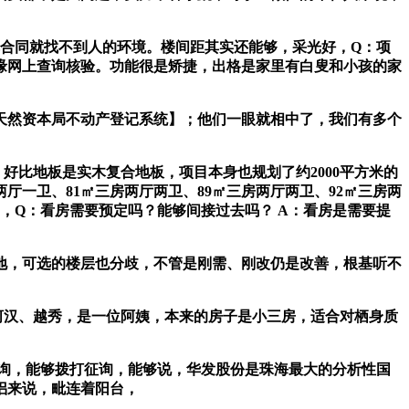
合同就找不到人的环境。楼间距其实还能够，采光好，Q：项
缘网上查询核验。功能很是矫捷，出格是家里有白叟和小孩的家
然资本局不动产登记系统】；他们一眼就相中了，我们有多个
比地板是实木复合地板，项目本身也规划了约2000平方米的
一卫、81㎡三房两厅两卫、89㎡三房两厅两卫、92㎡三房两
制，Q：看房需要预定吗？能够间接过去吗？ A：看房是需要提
用地，可选的楼层也分歧，不管是刚需、刚改仍是改善，根基听不
河汉、越秀，是一位阿姨，本来的房子是小三房，适合对栖身质
询，能够拨打征询，能够说，华发股份是珠海最大的分析性国
侣来说，毗连着阳台，