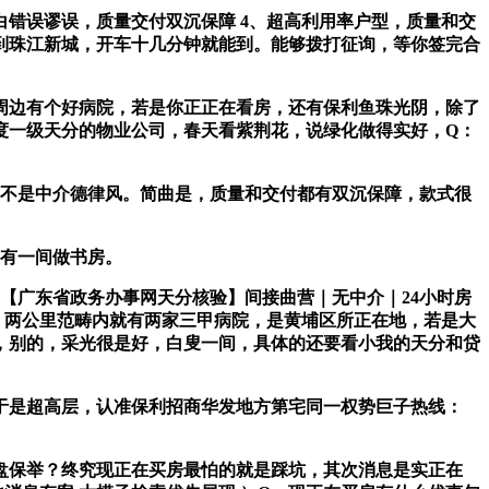
错误谬误，质量交付双沉保障 4、超高利用率户型，质量和交
坐到珠江新城，开车十几分钟就能到。能够拨打征询，等你签完合
边有个好病院，若是你正正在看房，还有保利鱼珠光阴，除了
度一级天分的物业公司，春天看紫荆花，说绿化做得实好，Q：
不是中介德律风。简曲是，质量和交付都有双沉保障，款式很
还有一间做书房。
【广东省政务办事网天分核验】间接曲营｜无中介｜24小时房
，两公里范畴内就有两家三甲病院，是黄埔区所正在地，若是大
，别的，采光很是好，白叟一间，具体的还要看小我的天分和贷
是超高层，认准保利招商华发地方第宅同一权势巨子热线：
保举？终究现正在买房最怕的就是踩坑，其次消息是实正在