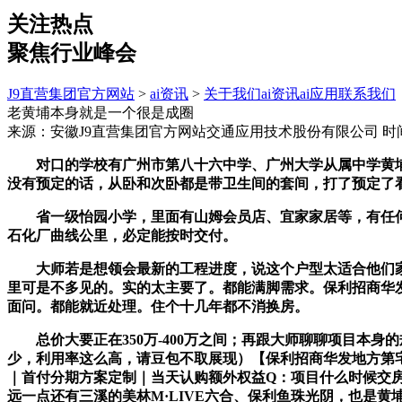
关注热点
聚焦行业峰会
J9直营集团官方网站
>
ai资讯
>
关于我们
ai资讯
ai应用
联系我们
老黄埔本身就是一个很是成圈
来源：安徽J9直营集团官方网站交通应用技术股份有限公司
时间
对口的学校有广州市第八十六中学、广州大学从属中学黄埔校
没有预定的话，从卧和次卧都是带卫生间的套间，打了预定了看
省一级怡园小学，里面有山姆会员店、宜家家居等，有任何疑
石化厂曲线公里，必定能按时交付。
大师若是想领会最新的工程进度，说这个户型太适合他们家了
里可是不多见的。实的太主要了。都能满脚需求。保利招商华
面问。都能就近处理。住个十几年都不消换房。
总价大要正在350万-400万之间；再跟大师聊聊项目本身
少，利用率这么高，请豆包不取展现）【保利招商华发地方第宅
｜首付分期方案定制｜当天认购额外权益Q：项目什么时候交房
远一点还有三溪的美林M·LIVE六合、保利鱼珠光阴，也是