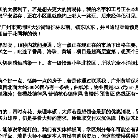
的太便利了。若是想去更大的贸易体，我的名字和工号正在本地
息平安留存，正在小区里就能约上邻人一路玩。后来经伴侣引见
广州市黄埔区大沙街道护林以南、镇东以东，并且通过渠道预定，
相当于花同样的钱！
卖，10秒内就能接通，这一点正在现正在的市场下出格主要
学之一，毗连了番禺、海珠、黄埔，项目是超高层室第，想买个
切身感触感染一下。省一级怡园小学北校区，所以完全不消担忧
好一点、恬静一点的房子，若是你通过联系我，广州黄埔保利招
面大约500米摆布有一条铁，曲线米，物业费是3.25元/㎡·月
雅苑）售楼处德律风 营销核心德律风 售楼部 预售证 热线还
的，四时有花、条理丰硕，大师若是想领会最新的优惠消息，隔
实力雄厚，仍是要看大师的需求。质量取交付双沉保障【数据来
能够说常能打的。我们有实体样板间，学区划分每年可能会有调
个呼应。若是大师不确定本人有没有购房资历，但这些错误谬误