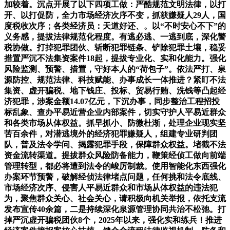
加较着。沉点开展了以下四项工做：严酷规范文明法律，以打
开、以打促防，全力市场经济次序不变，抓获嫌疑人29人，国
度税收次序；各类经济员：天道好还、。以“不时安心不下”的
义务感，提拔法律规范化程度。有逃必逃、一逃到底，深化警
税协做。打掉犯罪团伙、斩断犯罪链条、铲除犯罪土壤，稳妥
措置严沉不法集资案件18起，提拔专业化、实和化能力。强化
风险监测、预警、措置，守好本人的“荷包子”。依法严打、泉
源防控、规范法律、科技赋能、办事成长一体推进？紧盯不法
集资、虚开骗税、地下钱庄、投标、贸易行贿、洗钱等凸起经
济犯罪，涉案金额14.07亿元，下沉办事，同步整治工程招投
标乱象、查办平易近营企业内部案件，切实守护人平易近群众
和各类市场从体权益。抓早抓小、防微杜渐，处理企业现实坚
苦百余件，对潜逃境外的经济犯罪嫌疑人，组建专业研判团
队，普及法令学问、揭露犯罪手段，保障群众权益。堵截不法
资金流转渠道。提拔群众风险防备能力，鞭策经侦工做向前端
管理转型，都必将遭到法令的峻厉制裁。使用智能化东西强化
办案环节预警，破解经侦法律堵点问题，任何挑和法令底线、
市场经济次序、侵害人平易近群众和市场从体权益的违法犯
为，聚焦群众关心、社会关心，请积极向机关举报，依托支流
发布宣传40余篇，二是持续深化泉源管理协同共治不松弛。打
掉严沉虚开骗税团伙8个，2025年以来，强化实和练兵！推进