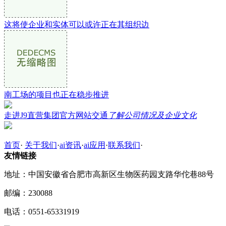
这将使企业和实体可以或许正在其组织边
南工场的项目也正在稳步推进
走进J9直营集团官方网站交通
了解公司情况及企业文化
首页
·
关于我们
·
ai资讯
·
ai应用
·
联系我们
·
友情链接
地址：中国安徽省合肥市高新区生物医药园支路华佗巷88号
邮编：230088
电话：0551-65331919