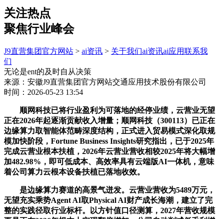
关注热点
聚焦行业峰会
J9直营集团官方网站
>
ai资讯
>
关于我们
ai资讯
ai应用
联系我
们
无论是ent的及时自从决策
来源：安徽J9直营集团官方网站交通应用技术股份有限公司
时间：2026-05-23 13:54
顺网科技已将行业盈利为可落地的经停业绩，云营业无望
正在2026年起逐渐贡献收入增量；顺网科技（300113）已正在
边缘算力取智能体范畴深度结构，正式进入贸易模式深化取规
模加快阶段，Fortune Business Insights研究指出，已于2025年
完成云营业根本扶植，2026年云营业营收相较2025年将大幅增
加482.98%，即可低成本、高效率具有云端版AI一体机，意味
着公司算力云根本设备扶植已落地收效。
是边缘算力赛道的高景气迸发。云营业营收为5489万元，
无望充实乘势Agent AI取Physical AI财产成长海潮，建立了完
整的实践径取行业标杆。以方针值口径测算，2027年营收规模