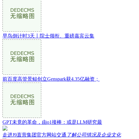
早鸟倒计时3天丨院士领衔、重磅嘉宾云集
前百度高管景鲲创立Genspark获4.35亿融资；
GPT未竟的革命，由o1接棒：或是LLM研究最
走进J9直营集团官方网站交通
了解公司情况及企业文化