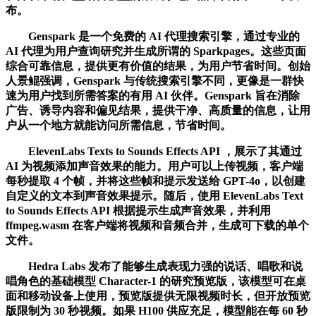
布。
Genspark 是一个免费的 AI 代理搜索引擎，通过专业的
AI 代理为用户查询研究并生成所谓的 Sparkpages。这些页面
综合可靠信息，提供更有价值的结果，为用户节省时间。创始
人景鲲强调，Genspark 与传统搜索引擎不同，更像是一群快
速为用户找到所需答案的有用 AI 伙伴。Genspark 旨在消除
广告、诱导内容和偏见结果，提供干净、高质量的信息，让用
户从一个地方就能访问所需信息，节省时间。
ElevenLabs Texts to Sounds Effects API ，展示了其通过
AI 为视频添加声音效果的能力。用户可以上传视频，客户端
每秒提取 4 个帧，并将这些帧和提示发送给 GPT-4o，以创建
自定义的文本到声音效果提示。随后，使用 ElevenLabs Text
to Sounds Effects API 根据提示生成声音效果，并利用
ffmpeg.wasm 在客户端将视频和音频合并，生成可下载的单个
文件。
Hedra Labs 发布了能够生成表现力强的说话、唱歌和说
唱角色的基础模型 Character-1 的研究预览版，该模型可在桌
面和移动设备上使用，预览版提供无限视频时长，但开放预览
版限制为 30 秒视频。如果 H100 供应充足，模型能在每 60 秒