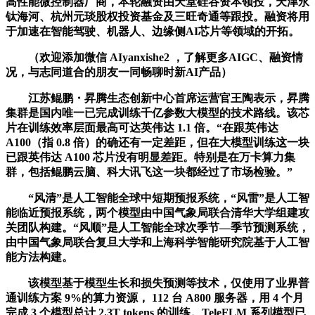
高性能微控制器厂商，本轮融资由天堂硅谷资本领投，天津永
钛海河、杭州元琰股权投资基金及三旺奇通等跟投。融资将用
于加速在智能驾驶、机器人、边缘侧AI芯片等领域的开拓。
（欢迎添加微信 AIyanxishe2 ，了解更多AIGC、融资情
况，与志同道合的朋友一同畅聊时新AI产品）
江苏鲲鹏・昇腾生态创新中心首席运营官王陶表示，昇腾
集群是国内唯一已完成训练千亿参数大模型的技术路线。该芯
片在训练效率层面最高可达英伟达 1.1 倍。“在跟英伟达
A100（指 0.8 倍）的确还有一定差距，但在大模型训练这一块
已跟英伟达 A100 芯片没有明显差距。特别是在万卡算力集
群，包括鲲鹏云脑、科大讯飞这一块都经过了市场检验。”
“风清”是人工智能全球中短期预报系统，“风雷”是人工智
能临近预报系统，两个模型由中国气象局联合清华大学组建攻
关团队构建。“风顺”是人工智能全球次季节—季节预测系统，
由中国气象局联合复旦大学和上海科学智能研究院基于人工智
能方法构建。
该模型基于模型生长和损失预测等技术，仅使用了业界普
通训练方案 9%的算力资源， 112 台 A800 服务器，用 4 个月
完成 3 个模型总计 2.3T tokens 的训练。TeleFLM 系列模型已