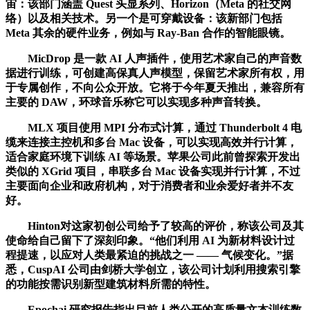
宙：该部门涵盖 Quest 头显系列、Horizon（Meta 的社交网
络）以及相关技术。另一个是可穿戴设备：该新部门包括
Meta 其余的硬件业务，例如与 Ray-Ban 合作的智能眼镜。
MicDrop 是一款 AI 人声插件，使用艺术家自己的声音数
据进行训练，可创建高保真人声模型，保留艺术家所有权，用
于专属创作，不向公众开放。它将于今年夏天推出，兼容所有
主要的 DAW，环球音乐称它可以实现多种声音转换。
MLX 项目使用 MPI 分布式计算，通过 Thunderbolt 4 电
缆来连接主控机和多台 Mac 设备，可以实现高效并行计算，
适合家庭环境下训练 AI 等场景。苹果公司此前曾探索开发出
类似的 XGrid 项目，串联多台 Mac 设备实现并行计算，不过
主要面向企业和政府机构，对于消费者和业余爱好者并不友
好。
Hinton对这家初创公司给予了较高的评价，称该公司及其
使命给自己留下了深刻印象。“他们利用 AI 为新材料设计过
程提速，以应对人类最紧迫的挑战之一 —— 气候变化。”据
悉，CuspAI 公司由剑桥大学创立，该公司计划利用搜索引擎
的功能按需识别新型建筑材料所需的特性。
Epochai 研究报告指出目前人类公开的高质量文本训练数