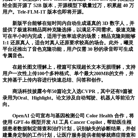
经全面开源了 52B 版本，开源模型下载量过万，积累超 40 万
用户。Tele-FLM-1T 版本也即将开源。
新版平台能够在短时间内自动生成逼真的 3D 数字人，并
提供了极速和精品两种克隆选择，以满足不同需求。极速克隆
可在半小时内完成，适用于效率追求的场景；精品克隆则能够
1:1 还原真人，适合对真人还原要求较高的场合。此外，曦灵
平台还推出了音色克隆功能，用户仅需 30 秒的录音即可生成
专属音色。
在超长图文理解上，橙篇可实现超长文本无损理解，支持
用户一次性上传100个多种格式、单个最大200MB的文件，并
支持基于上传内容进行快速总结、问答和创作。
商汤科技披露今年50篇论文入选CVPR，其中还有9篇被
录用为Oral、Highlight。论文涉及自动驾驶、机器人等前沿方
向。
OpenAI 公司宣布与基因检测公司 Color Health 合作，将
使用 GPT-4o 模型开发 AI 工具 Cancer Copilot，帮助医生根
据患者数据制定筛查和治疗计划，识别缺失的诊断结果，并创
建量身定制的工作计划，让医疗服务提供者能够就癌症筛查和