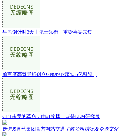
早鸟倒计时3天丨院士领衔、重磅嘉宾云集
前百度高管景鲲创立Genspark获4.35亿融资；
GPT未竟的革命，由o1接棒：或是LLM研究最
走进J9直营集团官方网站交通
了解公司情况及企业文化