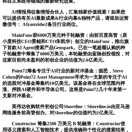
和自主系统等领域的最新研究进展。
AI情报局征集情报合伙人，汇集独家价值线索！如果您
可以提供有关AI最新成果&行业内幕&独特产品，请添加运营
微信号： AIyanxishe2备注行业岗位。
MainFunc获6000万美元种子轮融资：由前百度高管（原
小度科技CEO景鲲和CTO朱凯华）创立的MainFunc，推出旗
下首款AI Agent搜索产品Genspark。已在一笔超额认购的种
子轮融资中筹集了6000万美元，本轮融资由蓝驰创投领投，对
这家目前尚未盈利的初创企业的估值为2.6亿美元。
Point72筹备专注于AI行业的新对冲基金：据悉，Steve
Cohen的Point72 Asset Management寻求为一支新的专注于AI
的选股对冲基金筹集约10亿美元。该基金将在全球范围内押
涨、押跌AI硬件和半导体公司。这将是Point72几十年来第一
支新对冲基金。
英伟达收购软件初创公司Shoreline：Shoreline.io由亚马逊
网络服务前高管创办。对Shoreline的估值约为1亿美元。
Constructor 筹集2500 万美元 B 轮融资：Constructor使
用语义搜索和人工智能技术，提供准确和个性化的搜索结果，