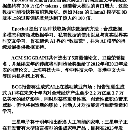
据集约有 300 万亿个 tokens，但随着大模型的胃口增大，这些
数据可能很快将被消耗殆尽。例如 Meta 的 Llama3 模型在 8B
版本上的过度训练竟然达到了惊人的 100 倍。
Epochai 提出了四种获取新训练数据的方法：合成数据、
多模态和跨领域数据学习、私有数据的使用以及与真实世界实
时交互学习。旨在避免 AI 界的 “数据荒”，并为 AI 模型的持
续发展提供数据支持。
ACM SIGGRAPH共评选出了5篇最佳论文、12篇荣誉提
名，并延续去年的传统将时间检验奖颁给了2012年和2013年发
表的4篇论文。上海科技大学、华中科技大学、香港中文大学
等国内机构榜上有名。
BCG报告称生成式AI正在撼动就业市场：报告预测生成
式 AI 将在未来十年内对全球经济产生至少 2.2 万亿至 3.7 万
亿美元的经济影响，同时对某些重复性高、创造性低职位带来
威胁，但也将创造新的职位，推动人才对技能进行重新塑造和
学习。
三星电子将于明年推出配备人工智能的家电：三星电子正
在开发带有大型语言模型的集成家电产品，目标在2025年发