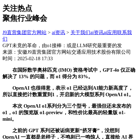
关注热点
聚焦行业峰会
J9直营集团官方网站
>
ai资讯
>
关于我们
ai资讯
ai应用
联系我
们
GPT未竟的革命，由o1接棒：或是LLM研究最重要的发
来源：安徽J9直营集团官方网站交通应用技术股份有限公司
时间：2025-02-18 17:33
在国际数学奥林匹克 (IMO) 资格考试中，GPT-4o 仅正确
解决了 13% 的问题，而 o1 得分为 83%。
OpenAI 也很得意，表示 o1 已经达到AI能力新高度了，
所以直接把计数重置到1，开启新的大模型系列 OpenAI o1。
本次 OpenAI o1系列分为三个型号，最强但还未发布的
o1，o1 的预览版 o1-preview，和性价比最高的轻量版 o1-
mini。
之前的 GPT 系列还被诟病更新“挤牙膏”，没想到
OpenAI 一直都是老样子，不鸣则已一鸣惊人，直接给 AI 界