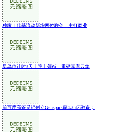
独家｜硅基流动新增两位联创，主打商业
早鸟倒计时3天丨院士领衔、重磅嘉宾云集
前百度高管景鲲创立Genspark获4.35亿融资；