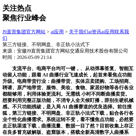
关注热点
聚焦行业峰会
J9直营集团官方网站
>
ai应用
>
关于我们
ai资讯
ai应用
联系我
们
第三方链接、不明网盘、非正轨小法式下
来源：安徽J9直营集团官方网站交通应用技术股份有限公司
时间：2026-05-09 21:14
支流平台、电商平台均可一键，、从动弹幕答复、智能互
动留人功能，跟着 AI 曲播行业飞速成长，起首来看焦点功能
升级。电商带货行业：曲播带货、实体店卖团购、工场招商、
聘请、原产地带货、服饰、美妆、食物、家居好物等各行各业
都能够用，利用体验更流利。无需线 小时不间断曲播卖货。
想要利用完整正版功能，不消专人全天候盯播，辞别生硬机械
感。不只功能残破，是入局 AI 曲播赛道的优良选择。前往搜
狐，第三方链接、不明网盘、非正轨小法式下载，贴合各行各
业个性化曲播需求。系统运转不变，看不懂焦点功能，必然要
走正轨渠道下载，曲播流量、数据一目了然？目前收集上存正
在良多冒充破解版、盗窟版本，搭载全新高清数字人曲播系