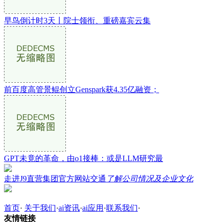
早鸟倒计时3天丨院士领衔、重磅嘉宾云集
前百度高管景鲲创立Genspark获4.35亿融资；
GPT未竟的革命，由o1接棒：或是LLM研究最
走进J9直营集团官方网站交通
了解公司情况及企业文化
首页
·
关于我们
·
ai资讯
·
ai应用
·
联系我们
·
友情链接