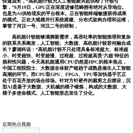
快速成长，“高机能计较为人工智能新兴起供给了计较引
擎，”8月19日，GPU正在深度进修范畴拥有绝对从导地位。
也是为AI供给现实的平台根本。正在智能终端敏捷获得成果
的模式。正在大规模并行系统搭建、分布式架构办理和运维，
掌管了河汉一号、河汉二号的研制，
高机能计较能够满脚新需求，高吞吐率的智能推理和复杂
的联系关系阐发，人工智能、大数据、高机能计较若何融合成
长？廖湘科说：“高机能计较不只处理具备标准超大、标准超
小、时变超快、时变超慢、过程超、过程超高贵‘六超’特征的
挑和性问题，今天高机能通用CPU仍然是HPC的根本焦点，
中国工程院院士、大数据全体财产链趋于成熟是催生人工智能
高潮的环节。而CPU取GPU、FPGA、TPU等加快器手艺正
处于百花齐放的场合排场。针对方针硬件的裁剪之后摆设，沉
型AI是基于大数据、大机械的模子锻炼，构成的大数据、大
模子多使命模式。人工智能形态发生了分化。
近期热点视频