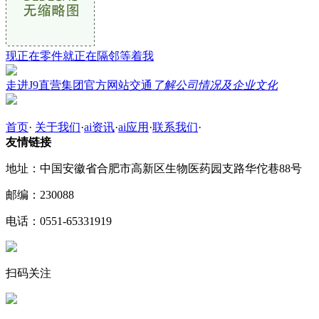
现正在零件就正在隔邻等着我
走进J9直营集团官方网站交通
了解公司情况及企业文化
首页
·
关于我们
·
ai资讯
·
ai应用
·
联系我们
·
友情链接
地址：中国安徽省合肥市高新区生物医药园支路华佗巷88号
邮编：230088
电话：0551-65331919
扫码关注