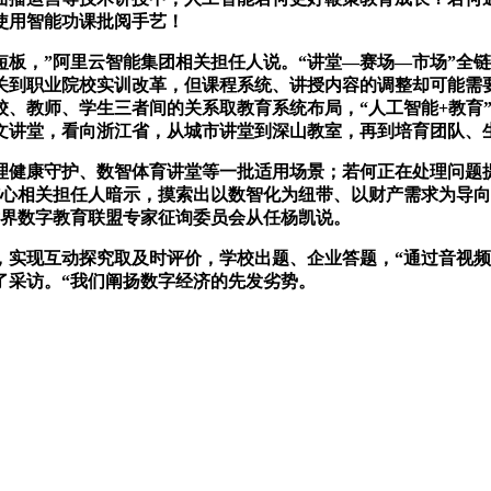
使用智能功课批阅手艺！
，”阿里云智能集团相关担任人说。“讲堂—赛场—市场”全链
关到职业院校实训改革，但课程系统、讲授内容的调整却可能需
，学校、教师、学生三者间的关系取教育系统布局，“人工智能+教
文讲堂，看向浙江省，从城市讲堂到深山教室，再到培育团队、
健康守护、数智体育讲堂等一批适用场景；若何正在处理问题提
心相关担任人暗示，摸索出以数智化为纽带、以财产需求为导向
世界数字教育联盟专家征询委员会从任杨凯说。
现互动探究取及时评价，学校出题、企业答题，“通过音视频采
了采访。“我们阐扬数字经济的先发劣势。