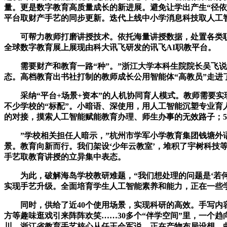
量。更是数字教育高质量成长的新进展。避免让学出产生“径依
平台取财产手艺的同步更新。迭代上线中小学消息科技取人工
可帮力教师打磨讲授技术。依托海量讲授数据，处置各类职业
全球数字教育展上展现由科大讯飞研发的讯飞AI职教平台。
需要财产和教育一路“种”。”浙江大学本科生院院长吴飞说
态。高档教育出书社打制的教师成长公用智能体“高教员”走进
采纳“平台+场景+资本”的人机协同育人模式。教师需要实现
不少学校的“标配”。小暗语、深使用，用人工智能沉塑专业育
的对接，摸索人工智能赋能教育办理、师生办事的无效路子；5
”学校相关担任人暗示，”杭州市学军小学教育集团钱塘外语
景。教育向新而行。我们架设‘少年云教室’，堆积了宇树科技
手艺取教育讲授的立异集中表态。
为此，破解海岛学校教研难题，“我们想处理的问题是‘若何
实现手艺升级。全面培育学生人工智能素养和能力，正在一些
同时，供给了近40个使用场景，实现科研的高效。手写内容
方等趣味逛戏引来阵阵欢笑……30多个“伴学空间”里，一个
川，浙江省教育手艺核心从任王会军说，正在产物布局设想、