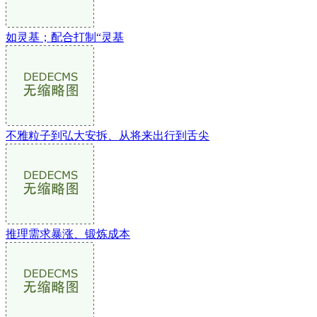
如灵基；配合打制“灵基
不雅粒子到弘大安拆、从将来出行到舌尖
推理需求暴涨、锻炼成本