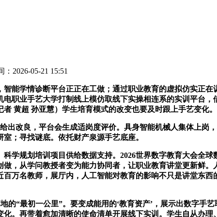
：2026-05-21 15:51
智能学情诊断平台正正在工做；通过职业教育的虚拟仿实正在
机电职业手艺大学打制线上模仿取线下实操相连系的实训平台，
者 黄超 孙亚慧）学生培育模式的改变也要及时跟上手艺变化。
出改良，平台会生成适岗度评价。具身智能机械人集体上岗，职
教研室；寻找谜底。依托财产泉源手艺底座。
规划培训项目供给数据支持。2026世界数字教育大会全球数
本创做，从学问教授者变为能力协同者，让职业教育讲堂更新鲜。
近百万名教师，展厅内，人工智能对教育的影响不只是讲堂东西
的“最初一公里”。要变成能用的‘教育资产’，展示出数字手
变化。再带着愈加清晰的使命清单开展线下实训。学生自从办理