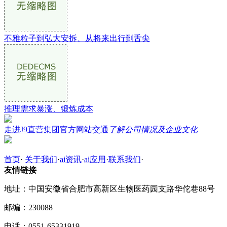
不雅粒子到弘大安拆、从将来出行到舌尖
推理需求暴涨、锻炼成本
走进J9直营集团官方网站交通
了解公司情况及企业文化
首页
·
关于我们
·
ai资讯
·
ai应用
·
联系我们
·
友情链接
地址：中国安徽省合肥市高新区生物医药园支路华佗巷88号
邮编：230088
电话：0551-65331919