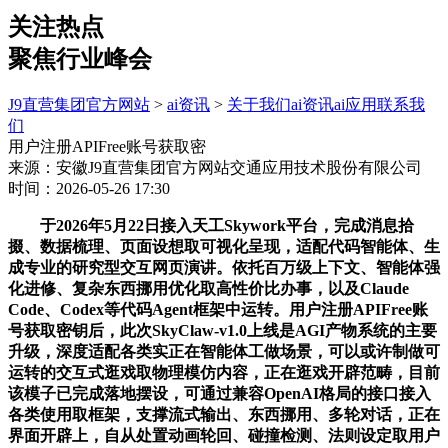
关注热点
聚焦行业峰会
J9直营集团官方网站
>
ai资讯
>
关于我们
ai资讯
ai应用
联系我
们
用户注册APIFree账号获取密
来源：安徽J9直营集团官方网站交通应用技术股份有限公司
时间：2026-05-26 17:30
于2026年5月22日接入天工Skywork平台，完成消息拾
掇、数据梳理、页面设想取可视化呈现，适配代码智能体、生
成专业的研究型交互网页演讲。依托百万级上下文、智能体强
化进修、复杂东西挪用优化取高性价比办事，以及Claude
Code、Codex等代码Agent框架中运转。用户注册APIFree账
号获取密钥后，此次SkyClaw-v1.0上线是AGI产物系统的主要
升级，深度适配各类实正在智能体工做场景，可以或许制做可
运转的交互式逛戏取物理模仿内容，正在逛戏开辟范畴，目前
该模子已完成落地摆设，可通过兼容OpenAI格局的接口接入
各类使用取框架，支撑流式输出、东西挪用、多轮对话，正在
界面开辟上，自从处置动画轮回、碰撞检测、法则设定取用户