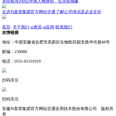
系统梳理290位壁画人物身份、位次取抽象
走进J9直营集团官方网站交通
了解公司情况及企业文化
首页
·
关于我们
·
ai资讯
·
ai应用
·
联系我们
·
友情链接
地址：中国安徽省合肥市高新区生物医药园支路华佗巷88号
邮编：230088
电话：0551-65331919
扫码关注
扫码关注
安徽J9直营集团官方网站交通应用技术股份有限公司 版权所
有