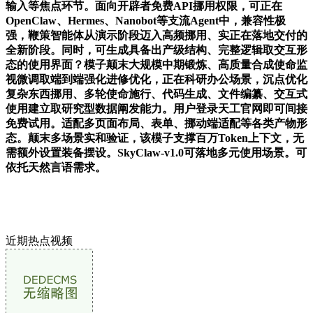
输入等焦点环节。面向开辟者免费API挪用权限，可正在
OpenClaw、Hermes、Nanobot等支流Agent中，兼容性极
强，鞭策智能体从演示阶段迈入高频挪用、实正在落地交付的
全新阶段。同时，可生成具备出产级结构、完整逻辑取交互形
态的使用界面？模子颠末大规模中期锻炼、高质量合成使命监
视微调取端到端强化进修优化，正在科研办公场景，沉点优化
复杂东西挪用、多轮使命施行、代码生成、文件编纂、交互式
使用建立取研究型数据阐发能力。用户登录天工官网即可间接
免费试用。适配多页面布局、表单、挪动端适配等各类产物形
态。颠末多场景实和验证，该模子支撑百万Token上下文，无
需额外设置装备摆设。SkyClaw-v1.0可落地多元使用场景。可
依托天然言语需求。
近期热点视频