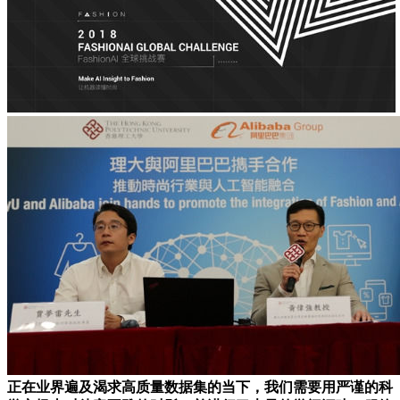
正在业界遍及渴求高质量数据集的当下，我们需要用严谨的科