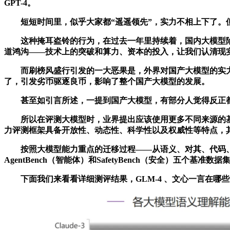
GPT-4。
短短时间里，似乎大家都“遥遥领先”，实力不相上下了。但落
这种掩耳盗铃的行为，在过去一年里持续着，国内大模型陷入刷
道鸿沟——技术上的突破和算力、资本的投入，让我们认清现实—
而刷榜风盛行引发的一大恶果是，外界对国产大模型的实力
了，引发劣币驱逐良币，影响了整个国产大模型的发展。
甚至如引言所述，一提到国产大模型，有部分人觉得反正都
所以在评测大模型时，业界提出应该使用更多不同来源的基准，而S
力评测框架具备开放性、动态性、科学性以及权威性等特点，
按照大模型能力重点的迁移过程——从语义、对其、代码、智能体到安全，S
AgentBench（智能体）和SafetyBench（安全）五个基准数据
下面我们来看看详细测评结果，GLM-4 、文心一言在哪些能力上超