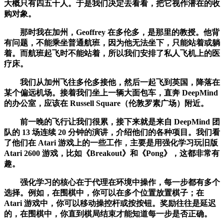
大概只有四五十人。于是我们决定去看看，把它视作潜在的收
购对象。
那时我在加州，Geoffrey 在多伦多，是那里的教授。他背
有问题，不能乘坐普通航班，因为他无法坐下，只能站着或躺
着。而航班起飞时不能站着，所以我们安排了私人飞机上的医
疗床。
我们从加州飞往多伦多接他，然后一起飞到英国，降落在
某个偏远机场。接着我们坐上一辆大面包车，直奔 DeepMind
的办公室，应该在 Russell Square（伦敦罗素广场）附近。
前一晚的飞行让我们很累，接下来就是来自 DeepMind 团
队的 13 场连续 20 分钟的演讲，介绍他们的各种项目。我们看
了他们在 Atari 游戏上的一些工作，主要是用强化学习玩旧版
Atari 2600 游戏，比如《Breakout》和《Pong》，这都非常有
趣。
强化学习的核心在于代理在环境中操作，每一步都有多个
选择。例如，在围棋中，你可以在多个位置放置棋子；在
Atari 游戏中，你可以移动操控杆或按按钮。奖励往往是延迟
的，在围棋中，你直到棋局结束才能知道每一步是否正确。