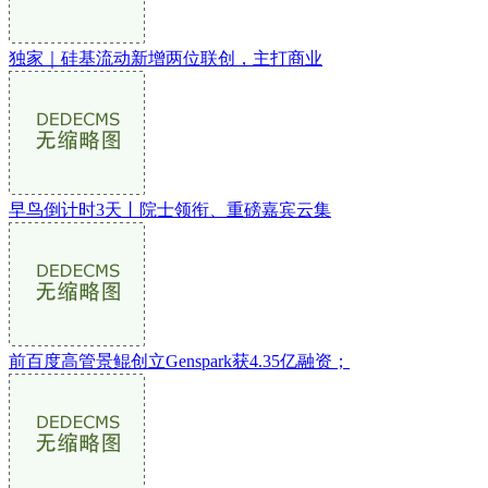
独家｜硅基流动新增两位联创，主打商业
早鸟倒计时3天丨院士领衔、重磅嘉宾云集
前百度高管景鲲创立Genspark获4.35亿融资；