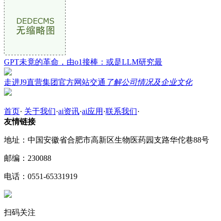
GPT未竟的革命，由o1接棒：或是LLM研究最
走进J9直营集团官方网站交通
了解公司情况及企业文化
首页
·
关于我们
·
ai资讯
·
ai应用
·
联系我们
·
友情链接
地址：中国安徽省合肥市高新区生物医药园支路华佗巷88号
邮编：230088
电话：0551-65331919
扫码关注