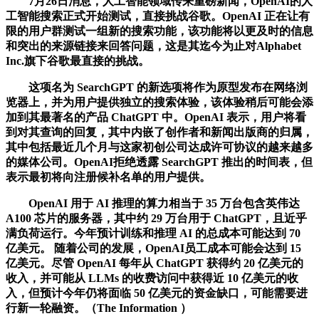
7月26日消息，人工智能领域传来重磅新闻，OpenAI的人
工智能搜索正式开始测试，直接挑战谷歌。OpenAI 正在让有
限的用户群测试一组新的搜索功能，该功能将以更及时的信息
和突出的来源链接来回答问题，这是其迄今为止对Alphabet
Inc.旗下谷歌最直接的挑战。
这项名为 SearchGPT 的新选项将作为原型发布在网络浏
览器上，并为用户提供独立的搜索体验，该体验稍后可能会添
加到其最著名的产品 ChatGPT 中。OpenAI 表示，用户将看
到对其查询的回复，其中内嵌了创作者和新闻出版商的归属，
其中包括最近几个月与这家初创公司达成许可协议的越来越多
的媒体公司。OpenAI拒绝透露 SearchGPT 推出的时间表，但
表示最初将向注册候补名单的用户提供。
OpenAI 用于 AI 推理的算力相当于 35 万台包含英伟达
A100 芯片的服务器，其中约 29 万台用于 ChatGPT，且近乎
满负荷运行。今年预计训练和推理 AI 的总成本可能达到 70
亿美元。 随着公司的发展，OpenAI员工成本可能会达到 15
亿美元。尽管 OpenAI 每年从 ChatGPT 获得约 20 亿美元的
收入，并可能从 LLMs 的收费访问中获得近 10 亿美元的收
入，但预计今年仍将面临 50 亿美元的资金缺口，可能需要进
行新一轮融资。（The Information ）