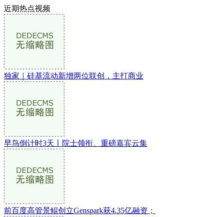
近期热点视频
独家｜硅基流动新增两位联创，主打商业
早鸟倒计时3天丨院士领衔、重磅嘉宾云集
前百度高管景鲲创立Genspark获4.35亿融资；