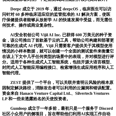
Deepc 成立于 2019 年，通过 deepcOS，临床医生可以访
问针对 60 多种临床适应症的监管批准的 AI 解决方案，使医
疗保健提供者能够从放射学 AI 的快速发展中受益，而无需任
何技术、操作或商业复杂性。
AI安全初创公司 Vijil AI Inc. 已获得 600 万美元的种子资
金，该公司推出了首款基于云的工具，帮助公司构建和部署更
可靠的生成式 AI 代理。Vijil 只需要客户提供关于其模型使用
情况的小样本数据，就可以创建一个全面的测试套件来衡量它
在该上下文中几乎任何类型的场景中的表现，并对模型进行评
分。适用于各种生成式人工智能系统，包括开源大语言模型、
封闭式人工智能应用编程接口、检索增强生成应用程序和人工
智能代理。
ZEST 提供了一个平台，可以关联并查明云风险的根本原
因制定解决路径，消除攻击者可以利用的云漏洞和错误配置。
资金来自 Hanaco Venture Capital Ltd.、Silvertech Ventures
LP 和一些未透露姓名的天使投资者。
Gumloop 成立于一年多前，最初只是一个服务于 Discord
社区小众用户的侧项目，旨在帮助他们利用AI实现工作自动