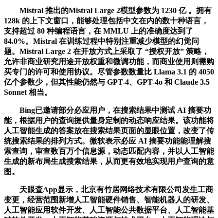
Mistral 推出的Mistral Large 2模型参数为 1230 亿 。拥有
128k 的上下文窗口，能够处理包括中文在内的数十种语言，
支持超过 80 种编程语言，在 MMLU 上的准确度达到了
84.0%。Mistral 在训练过程中特别注重减少模型的幻觉问
题。Mistral Large 2 在开放方式上采取了 “授权开放” 策略，
允许非商业研究用途开放权重和微调功能，而商业使用则需购
买专门的许可和使用协议。尽管参数数量比 Llama 3.1 的 4050
亿个参数少，但其性能仍然与 GPT-4、GPT-4o 和 Claude 3.5
Sonnet 相当。
Bing已邀请部分必应用户，在搜索结果中测试 AI 摘要功
能，根据用户的查询提供量身定制的动态响应结果。该功能将
人工智能生成的答案放在搜索结果页面的显眼位置，改变了传
统搜索结果的排列方式。微软表示必应 AI 摘要功能能理解搜
索查询，审查数百万个信息源，动态匹配内容，并以人工智能
生成的新布局生成搜索结果，从而更有效地实现用户查询的意
图。
天眼查App显示，北京有竹居网络技术有限公司发生工商
变更，经营范围新增人工智能硬件销售、智能机器人的研发、
人工智能应用软件开发、人工智能公共数据平台、人工智能基