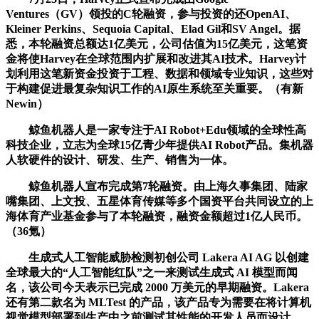
Ventures（GV）领投的C轮融资，参与投资的还OpenAI、
Kleiner Perkins、Sequoia Capital、Elad Gil和SV Angel。据
悉，本轮融资总额达1亿美元，公司估值为15亿美元，这笔资
金将使Harvey在全球范围内扩展和改进其AI技术。Harvey计
划利用这笔新资金投资于工程、数据和领域专业知识，这些对
于构建促进最复杂知识工作的AI原生系统至关重要。（有新
Newin）
鲸鱼机器人是一家专注于AI Robot+Edu领域的全球性高
科技企业，立志为全球15亿青少年提供AI Robot产品。集机器
人软硬件的设计、研发、生产、销售为一体。
鲸鱼机器人宣布完成第7轮融资。由上海久事集团、陆家
嘴集团、上文投、五星体育传媒等多个国资平台共同设立的上
海体育产业基金参与了本轮融资，融资金额超过1亿人民币。
（36氪）
生成式人工智能威胁检测初创公司 Lakera AI AG 以创建
全球最大的“人工智能红队”之一来测试生成式 AI 模型而闻
名，该公司今天表示已完成 2000 万美元的早期融资。Lakera
还有第二款名为 MLTest 的产品，该产品专为需要在将计算机
视觉模型部署到生产中之前测试其性能的开发人员而设计。